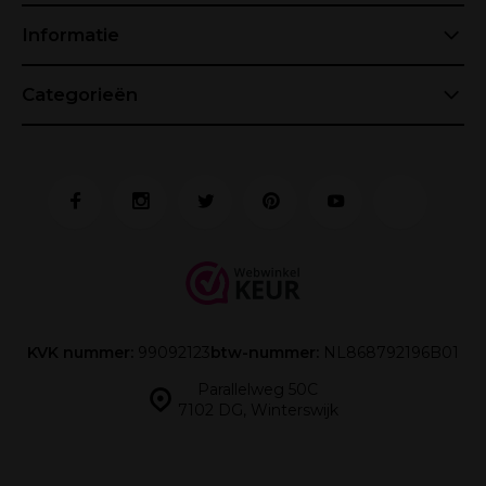
Informatie
Categorieën
KVK nummer:
99092123
btw-nummer:
NL868792196B01
Parallelweg 50C
7102 DG, Winterswijk