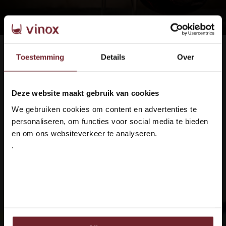
Toestemming
Details
Over
Geplaatst op 01/03/2020
Stevigere rode wijnen in de
winter
Deze website maakt gebruik van cookies
Welkom bij Vinox Wijnen!
In de winter drinken we stevige, robuuste rode
We gebruiken cookies om content en advertenties te
Ben je ouder dan 18 jaar?
wijnen....
personaliseren, om functies voor social media te bieden
en om ons websiteverkeer te analyseren.
Artikel verder lezen
.
Ja ik ben 18 jaar of ouder
Nee