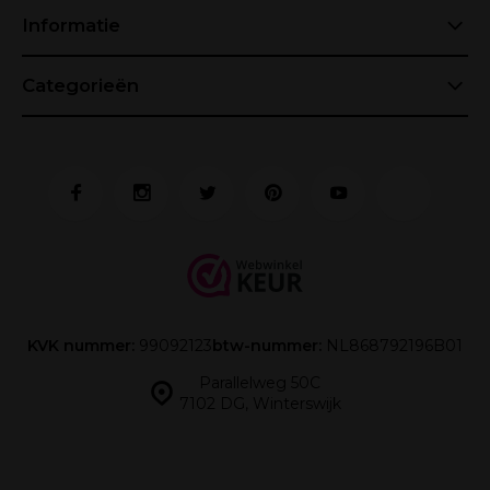
Informatie
Categorieën
KVK nummer:
99092123
btw-nummer:
NL868792196B01
Parallelweg 50C
7102 DG, Winterswijk