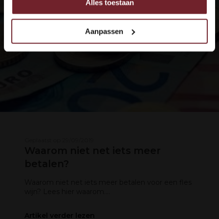
Alles toestaan
Ook delen we informatie over uw gebruik van onze site
met onze partners voor social media, adverteren en
analyse.
Aanpassen
Deze partners kunnen deze gegevens combineren met
andere informatie die u aan ze heeft verstrekt of die ze
hebben verzameld op basis van uw gebruik van hun
services.
Geplaatst op 29/09/2019
Waarom niet net iets meer
betalen?
Waarom niet net iets meer betalen voor een fles
wijn? Lees hier waarom....
Artikel verder lezen