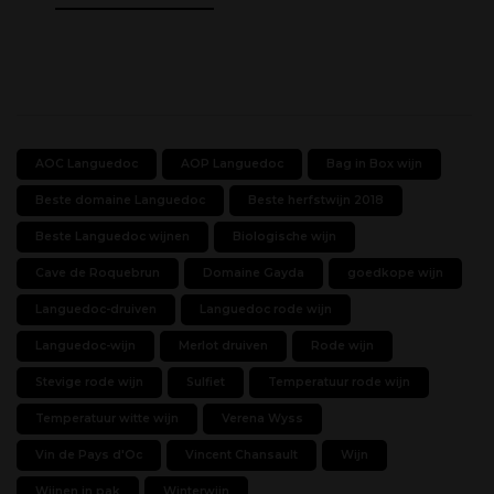
AOC Languedoc
AOP Languedoc
Bag in Box wijn
Beste domaine Languedoc
Beste herfstwijn 2018
Beste Languedoc wijnen
Biologische wijn
Cave de Roquebrun
Domaine Gayda
goedkope wijn
Languedoc-druiven
Languedoc rode wijn
Languedoc-wijn
Merlot druiven
Rode wijn
Stevige rode wijn
Sulfiet
Temperatuur rode wijn
Temperatuur witte wijn
Verena Wyss
Vin de Pays d'Oc
Vincent Chansault
Wijn
Wijnen in pak
Winterwijn