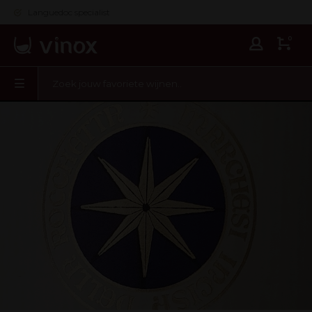
Languedoc specialist
0