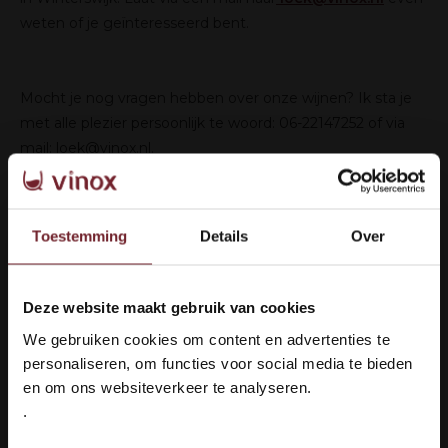
weten of je geïnteresseerd bent.
Mocht je nog vragen hebben over onze wijnen? Ik sta je
met alle plezier persoonlijk te woord: 06-22147252 of via
mail:
loek@vinox.nl
.
Ik wens jullie veel wijnplezier!
Toestemming
Details
Over
Met vriendelijke groet,
Loek Heinne
Register Vinoloog van de Wijnacademie
Deze website maakt gebruik van cookies
Welkom bij Vinox Wijnen!
We gebruiken cookies om content en advertenties te
Vinox
Ben je ouder dan 18 jaar?
personaliseren, om functies voor social media te bieden
Languedoc wines
en om ons websiteverkeer te analyseren.
www.vinox.nl
.
Ja ik ben 18 jaar of ouder