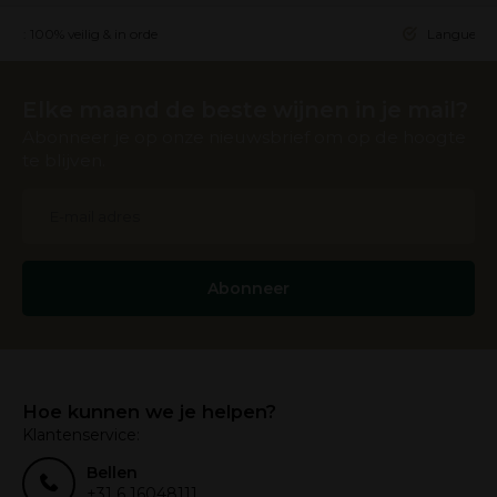
ing: 100% veilig & in orde
Languedoc 
Elke maand de beste wijnen in je mail?
Abonneer je op onze nieuwsbrief om op de hoogte
te blijven.
Abonneer
Hoe kunnen we je helpen?
Klantenservice:
Bellen
+31 6 16048111