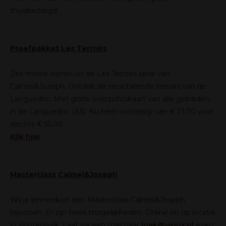
thuisbezorgd.
Proefpakket Les Terroirs
Zes mooie wijnen uit de Les Terroirs serie van
Calmel&Joseph. Ontdek de verschillende terroirs van de
Languedoc. Met gratis overzichtskaart van alle gebieden
in de Languedoc (A3). Nu héél voordelig: van € 71,70 voor
slechts € 55,00.
Klik hier
Masterclass Calmel&Joseph
Wil je binnenkort een Masterclass Calmel&Joseph
bijwonen. Er zijn twee mogelijkheden: Online en op locatie
in Winterswijk. Laat via een mail naar
loek@vinox.nl
even