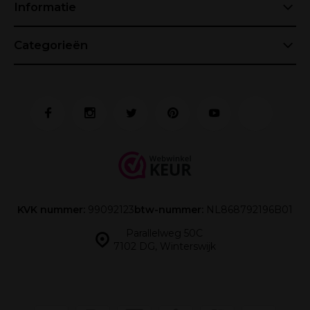
Informatie
Categorieën
KVK nummer:
99092123
btw-nummer:
NL868792196B01
Parallelweg 50C
7102 DG, Winterswijk