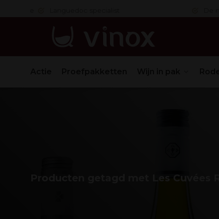
 in orde
Languedoc specialist
De nr. 1
Actie
Proefpakketten
Wijn in pak
Rode
Producten getagd met Les Cuvées R