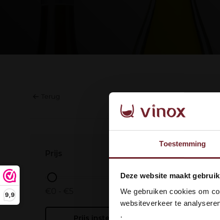
Terug
Geen prod
Toestemming
Prijs
Wel
Deze website maakt gebruik
dan
€0 - €5
We gebruiken cookies om cont
9,9
websiteverkeer te analyseren
.
Prijs instellen