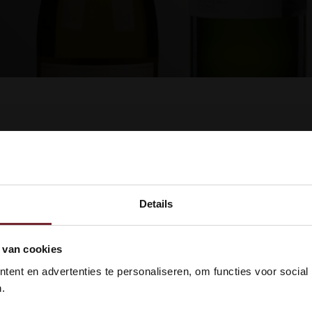
ucten gevonden!...
Details
kom bij Vinox Wijnen! Ben je ou
 van cookies
 18 jaar?
ent en advertenties te personaliseren, om functies voor social
.