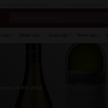
 in Bag in Box (wijn in pak)
Gratis verzending vanaf 75,
 wijn
Witte wijn
Rosé wijn
Meer wijn
ares Le Pic 2013