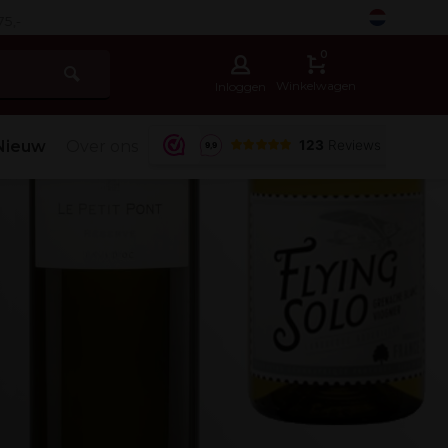
-
0
Winkelwagen
Inloggen
Nieuw
Over ons