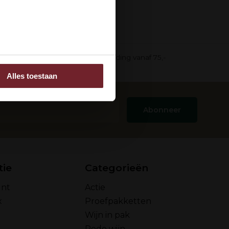
ee
in pak)
Gratis verzending vanaf 75,-
Alles toestaan
 adverteren en analyse.
rstrekt of die ze hebben
Abonneer
tie
Categorieën
unt
Actie
x
Proefpakketten
Wijn in pak
Rode wijn