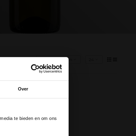
Over
der
 media te bieden en om ons