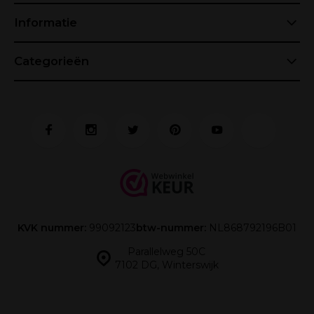
Informatie
Categorieën
KVK nummer:
99092123
btw-nummer:
NL868792196B01
Parallelweg 50C
7102 DG, Winterswijk