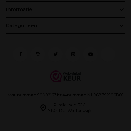
Informatie
Categorieën
KVK nummer:
99092123
btw-nummer:
NL868792196B01
Parallelweg 50C
7102 DG, Winterswijk