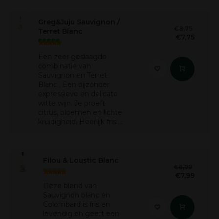
Greg&Juju Sauvignon /
€8,75
Terret Blanc
€7,75
Een zeer geslaagde
combinatie van
Sauvignon en Terret
Blanc . Een bijzonder
expressieve en delicate
witte wijn. Je proeft
citrus, bloemen en lichte
kruidigheid. Heerlijk fris!...
Filou & Loustic Blanc
€8,99
€7,99
Deze blend van
Sauvignon blanc en
Colombard is fris en
levendig en geeft een