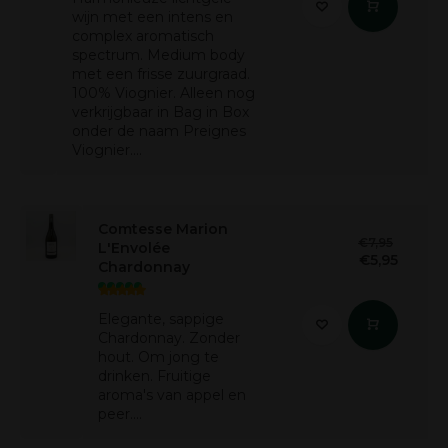
wijn met een intens en
complex aromatisch
spectrum. Medium body
met een frisse zuurgraad.
100% Viognier. Alleen nog
verkrijgbaar in Bag in Box
onder de naam Preignes
Viognier....
Comtesse Marion
€7,95
L'Envolée
€5,95
Chardonnay
Elegante, sappige
Chardonnay. Zonder
hout. Om jong te
drinken. Fruitige
aroma's van appel en
peer....