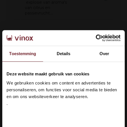
explosie van aroma's
van citrus en
passievrucht....
Chateau de
€10,95
Gourgazaud Le
€9,25
Chardonnay
Toestemming
Details
Over
Deze Chardonnay heeft
aroma’s van rijpe
fruittonen van peer en
Deze website maakt gebruik van cookies
meloen. De smaak is
Welkom bij Vinox Wijnen!
elegant, fris, biedt rijp
We gebruiken cookies om content en advertenties te
Ben je ouder dan 18 jaar?
fruit, veel sap, met een
personaliseren, om functies voor social media te bieden
verrukkelijk frisse
en om ons websiteverkeer te analyseren.
afdronk....
.
Ja ik ben 18 jaar of ouder
Chateau de Gourgazaud
€10,95
Le Viognier Chardonnay
Nee