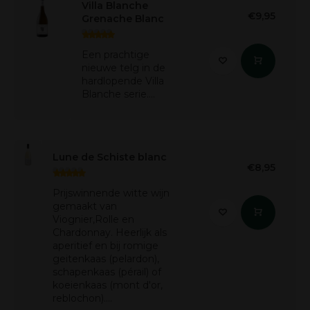
Villa Blanche
€9,95
Grenache Blanc
Een prachtige
nieuwe telg in de
hardlopende Villa
Blanche serie....
Lune de Schiste blanc
€8,95
Prijswinnende witte wijn
gemaakt van
Viognier,Rolle en
Chardonnay. Heerlijk als
aperitief en bij romige
geitenkaas (pelardon),
schapenkaas (pérail) of
koeienkaas (mont d'or,
reblochon)....