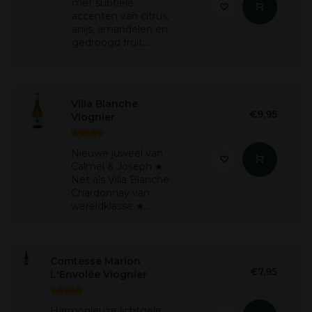
met subtiele
accenten van citrus,
anijs, amandelen en
gedroogd fruit....
Villa Blanche
€9,95
Viognier
Nieuwe juweel van
Calmel & Joseph ★
Net als Villa Blanche
Chardonnay van
wereldklasse ★...
Comtesse Marion
€7,95
L'Envolée Viognier
Harmonieuze lichtgele