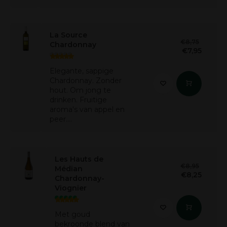
La Source
€8,75
Chardonnay
€7,95
Elegante, sappige
Chardonnay. Zonder
hout. Om jong te
drinken. Fruitige
aroma's van appel en
peer....
Les Hauts de
€8,95
Médian
€8,25
Chardonnay-
Viognier
Met goud
bekroonde blend van