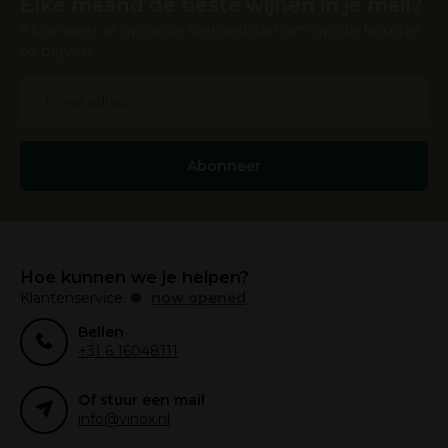
Elke maand de beste wijnen in je mail?
Abonneer je op onze nieuwsbrief om op de hoogte
te blijven.
Abonneer
Hoe kunnen we je helpen?
Klantenservice:
now opened
Bellen
+31 6 16048111
Of stuur een mail
info@vinox.nl