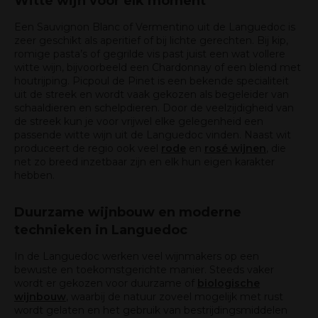
Witte wijn voor elk moment
Een Sauvignon Blanc of Vermentino uit de Languedoc is
zeer geschikt als aperitief of bij lichte gerechten. Bij kip,
romige pasta’s of gegrilde vis past juist een wat vollere
witte wijn, bijvoorbeeld een Chardonnay of een blend met
houtrijping. Picpoul de Pinet is een bekende specialiteit
uit de streek en wordt vaak gekozen als begeleider van
schaaldieren en schelpdieren. Door de veelzijdigheid van
de streek kun je voor vrijwel elke gelegenheid een
passende witte wijn uit de Languedoc vinden. Naast wit
produceert de regio ook veel
rode
en
rosé wijnen
, die
net zo breed inzetbaar zijn en elk hun eigen karakter
hebben.
Duurzame wijnbouw en moderne
technieken in Languedoc
In de Languedoc werken veel wijnmakers op een
bewuste en toekomstgerichte manier. Steeds vaker
wordt er gekozen voor duurzame of
biologische
wijnbouw
, waarbij de natuur zoveel mogelijk met rust
wordt gelaten en het gebruik van bestrijdingsmiddelen