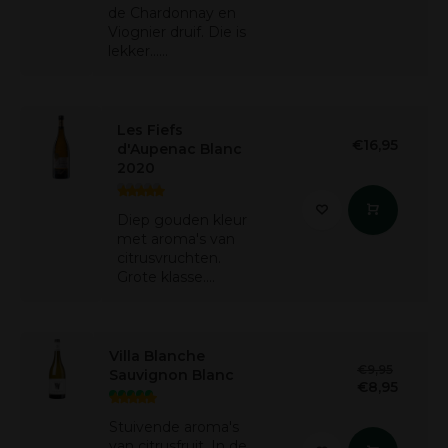
de Chardonnay en
Viognier druif. Die is
lekker......
Les Fiefs
€16,95
d'Aupenac Blanc
2020
Diep gouden kleur
met aroma's van
citrusvruchten.
Grote klasse....
Villa Blanche
€9,95
Sauvignon Blanc
€8,95
Stuivende aroma's
van citrusfruit. In de