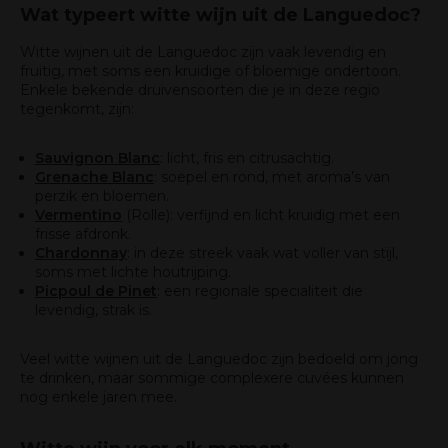
Wat typeert witte wijn uit de Languedoc?
Witte wijnen uit de Languedoc zijn vaak levendig en
fruitig, met soms een kruidige of bloemige ondertoon.
Enkele bekende druivensoorten die je in deze regio
tegenkomt, zijn:
Sauvignon Blanc
: licht, fris en citrusachtig.
Grenache Blanc
: soepel en rond, met aroma’s van
perzik en bloemen.
Vermentino
(Rolle): verfijnd en licht kruidig met een
frisse afdronk.
Chardonnay
: in deze streek vaak wat voller van stijl,
soms met lichte houtrijping.
Picpoul de Pinet
: een regionale specialiteit die
levendig, strak is.
Veel witte wijnen uit de Languedoc zijn bedoeld om jong
te drinken, maar sommige complexere cuvées kunnen
nog enkele jaren mee.