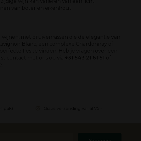
jdige wijn kan variëren van een licht,
tonen van boter en eikenhout.
e wijnen, met druivenrassen die de elegantie van
 Sauvignon Blanc, een complexe Chardonnay of
perfecte fles te vinden. Heb je vragen over een
ust contact met ons op via
+31 543 21 61 51
of
e.
in pak)
Gratis verzending vanaf 75,-
Abonneer