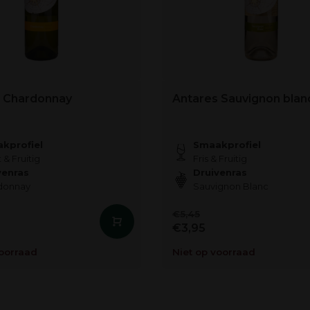
s Chardonnay
Antares Sauvignon blan
kprofiel
Smaakprofiel
 & Fruitig
Fris & Fruitig
venras
Druivenras
donnay
Sauvignon Blanc
€5,45
€3,95
voorraad
Niet op voorraad