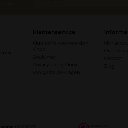
e blijven.
Klantenservice
Informa
Algemene voorwaarden
Mijn acco
Vinox
Over Vino
n mail
Disclaimer
Contact
Privacy policy Vinox
Blog
Veelgestelde vragen
nummer:
99092123