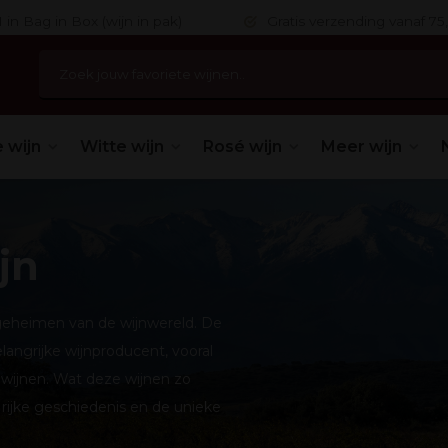
 in Bag in Box (wijn in pak)
Gratis verzending vanaf 75,
 wijn
Witte wijn
Rosé wijn
Meer wijn
jn
 geheimen van de wijnwereld. De
langrijke wijnproducent, vooral
e wijnen. Wat deze wijnen zo
e rijke geschiedenis en de unieke