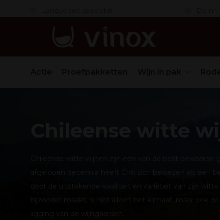
 in orde
Languedoc specialist
De nr. 1
Actie
Proefpakketten
Wijn in pak
Rode
Chileense witte wi
Chileense witte wijnen zijn een van de best bewaarde
afgelopen decennia heeft Chili zich bewezen als een be
door de uitstekende kwaliteit en variëteit van zijn witt
bijzonder maakt, is niet alleen het klimaat, maar ook d
ligging van de wijngaarden.