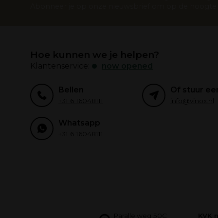
Abonneer je op onze nieuwsbrief om op de hoogte t
Hoe kunnen we je helpen?
Klantenservice:
now opened
Bellen
Of stuur ee
+31 6 16048111
info@vinox.nl
Whatsapp
+31 6 16048111
Parallelweg 50C
KVK 