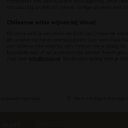
complexer met een subtiele houtlagering. Deze veelzi
citrusachtig profiel tot rijkere, romige smaken met 
Chileense witte wijnen bij Vinox!
Bij Vinox vind je een mooi aanbod van Chileense witt
dit unieke wijnland weerspiegelen. Voor een frisse
een andere interessante wijn, helpen we je graag de 
bepaalde wijn of wil je persoonlijk advies? Neem ger
mail naar
info@vinox.nl
. Wij denken graag met je me
Languedoc specialist
De nr. 1 in Bag in Box (wijn 
 mail?