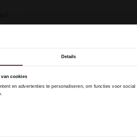
an 1
Details
Wat maakt de Chileense wijnstreek uniek?
kom bij Vinox Wijnen! Ben je ou
 van cookies
Chili is gezegend met een perfect wijnklimaat dat w
 18 jaar?
ent en advertenties te personaliseren, om functies voor social
wordt omringd door het Andesgebergte in het oosten
.
voor een klimaat dat heel goed is voor wijnbouw. De
hoogteverschillen in de wijngaarden zorgen daarom v
 ik ben 18 jaar of ouder
N
waardoor de wijnen een frisse zuurgraad behouden,
Chileense wijnen
perfect voor liefhebbers van frisse
De geschiedenis van Chileense witte wijne