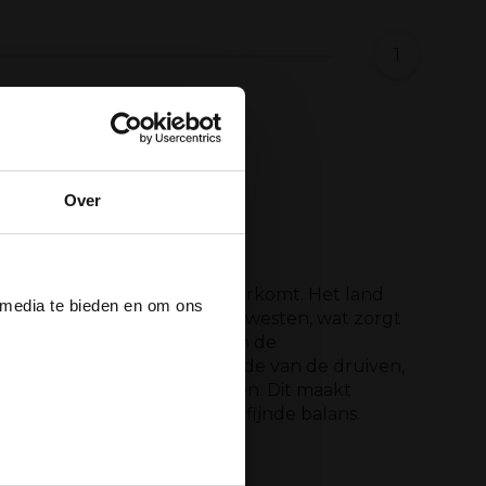
1
Over
der
ereldwijd zelden zo goed voorkomt. Het land
 media te bieden en om ons
 en de Stille Oceaan in het westen, wat zorgt
 koele wind van de oceaan en de
oor een lange rijpingsperiode van de druiven,
ee
 zelfs in de warmere maanden. Dit maakt
, fruitige smaken met een verfijnde balans.
n