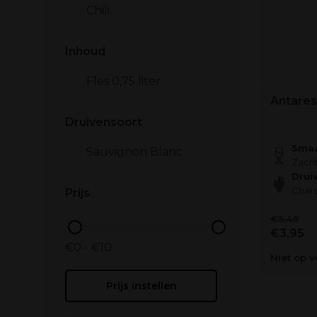
Chili
Inhoud
Fles 0,75 liter
Antare
Druivensoort
Smaa
Sauvignon Blanc
Zacht
Drui
Char
Prijs
€5,45
€3,95
€0 - €10
Niet op 
Prijs instellen