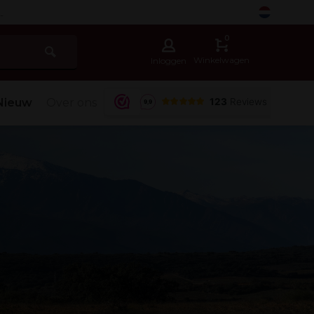
-
0
Winkelwagen
Inloggen
Nieuw
Over ons