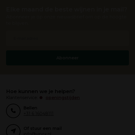
Elke maand de beste wijnen in je mail?
Abonneer je op onze nieuwsbrief om op de hoogte
te blijven.
Abonneer
Hoe kunnen we je helpen?
Klantenservice:
openingstijden
Bellen
+31 6 16048111
Of stuur een mail
info@vinox.nl