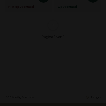
Niet op voorraad
Op voorraad
1
Pagina 1 van 1
ing: 100% veilig & in orde
Languedoc 