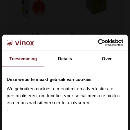
Wijn in pak 5 liter -
Wijn in pak 5 liter - Les
Gourmandises Blanc
Caves Molière blanc
(6)
Smaakprofiel
Toestemming
Details
Over
Smaakprofiel
Fris & Mineralig
Fris & Fruitig
Druivenras
Druivenras
Chardonnay &
50% Vermentino, 30%
Deze website maakt gebruik van cookies
Viognier
Sauvignon, 10%
Welkom bij Vinox Wijnen!
Viognier und 10%
We gebruiken cookies om content en advertenties te
Ben je ouder dan 18 jaar?
Chardonnay
personaliseren, om functies voor social media te bieden
en om ons websiteverkeer te analyseren.
€32,95
€34,95
.
Ja ik ben 18 jaar of ouder
Op voorraad
Op voorraad