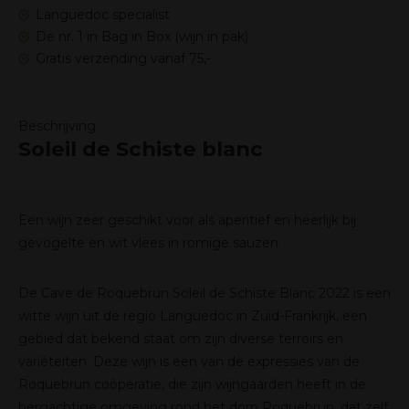
Languedoc specialist
De nr. 1 in Bag in Box (wijn in pak)
Gratis verzending vanaf 75,-
Beschrijving
Soleil de Schiste blanc
Een wijn zeer geschikt voor als aperitief en heerlijk bij
gevogelte en wit vlees in romige sauzen.
De
Cave de Roquebrun Soleil de Schiste Blanc 2022
is een
witte wijn uit de regio Languedoc in Zuid-Frankrijk, een
gebied dat bekend staat om zijn diverse terroirs en
variëteiten. Deze wijn is een van de expressies van de
Roquebrun coöperatie, die zijn wijngaarden heeft in de
bergachtige omgeving rond het dorp Roquebrun, dat zelf