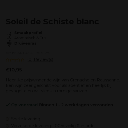
Soleil de Schiste blanc
Smaakprofiel
Aromatisch & Fris
Druivenras
Art.nr: ART0214
75 cl 13%
(0) Review(s)
€10,95
Heerlijke prijswinnende wijn van Grenache en Roussanne.
Een wijn zeer geschikt voor als aperitief en heerlijk bij
gevogelte en wit vlees in romige sauzen.
Op voorraad
Binnen 1 - 2 werkdagen verzonden
Snelle levering
Verzekerde levering: 100% veilig & in orde