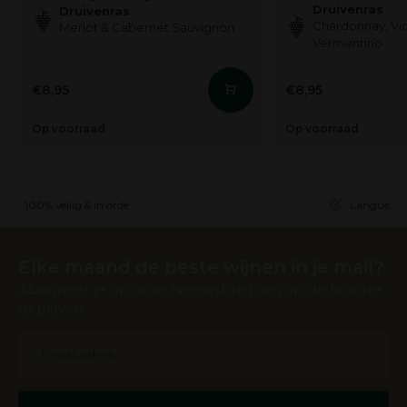
Druivenras
Druivenras
Chardonnay, Vio
Merlot & Cabernet Sauvignon
Vermentino
€8,95
€8,95
Op voorraad
Op voorraad
ing: 100% veilig & in orde
Languedoc 
Elke maand de beste wijnen in je mail?
Abonneer je op onze nieuwsbrief om op de hoogte
te blijven.