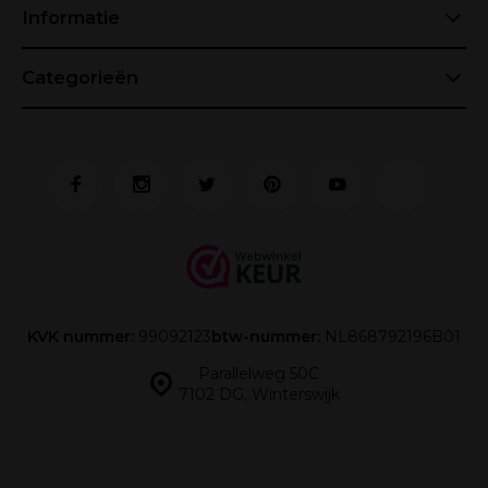
Informatie
Categorieën
KVK nummer:
99092123
btw-nummer:
NL868792196B01
Parallelweg 50C
7102 DG, Winterswijk