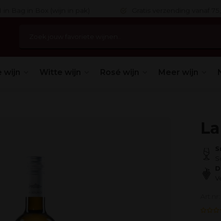
 in Bag in Box (wijn in pak)
Gratis verzending vanaf 75,
 wijn
Witte wijn
Rosé wijn
Meer wijn
La
S
S
D
V
Art.n