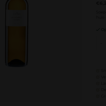
€6,
Soepe
huis-
Op
-
Sn
Ve
La
De
Gr