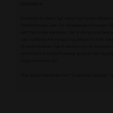
geslaagd is.
Preignes le Vieux ligt nabij Vias tussen
Béziers
Middellandse Zee. De wijngaarden beslaan 3
een bijzonder karakter. De ondergrond bestaa
van vulkanische oorsprong, kiezel en klei. H
druivenstokken hard werken om te kunnen o
resulteert in relatief weinig druiven die tegeli
hoge kwaliteit zijn.
Alle wijnen bezitten het "Qualenvi Laureat" cer