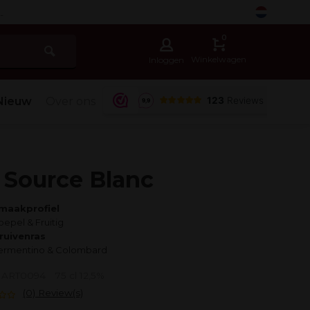
-
0
Winkelwagen
Inloggen
Nieuw
Over ons
 Source Blanc
maakprofiel
oepel & Fruitig
ruivenras
ermentino & Colombard
r: ART0094
75 cl 12,5%
(0) Review(s)