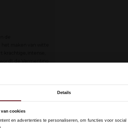
an de
r het maken van witte
 krachtige, intense,
 wordt de Vermentino
j is enigszins kruidig.
if. Toch ook ruikt hij
Details
n je naast zachte
.
kom bij Vinox Wijnen! Ben je ou
 van cookies
 18 jaar?
ent en advertenties te personaliseren, om functies voor social
.