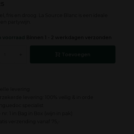
25
l, fris en droog. La Source Blanc is een ideale
 en partywijn.
 voorraad
Binnen 1 - 2 werkdagen verzonden
+
Toevoegen
elle levering
rzekerde levering: 100% veilig & in orde
nguedoc specialist
 nr. 1 in Bag in Box (wijn in pak)
atis verzending vanaf 75,-