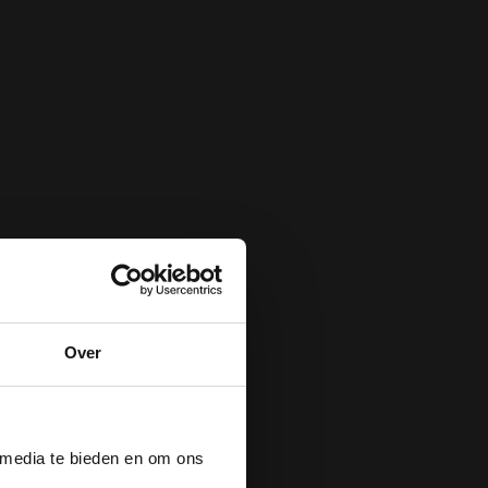
Over
der
 media te bieden en om ons