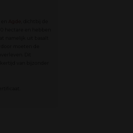
en
Agde
, dichtbij de
90 hectare en hebben
t namelijk uit basalt
ierdoor moeten de
verleven. Dit
jkertijd van bijzonder
tificaat.