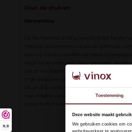
Over de druiven
Vermentino
De Vermentino druif is waarschijnlijk familie v
Malvasia druivensoort en wordt gebruikt voo
wijn. Op Corsica worden van deze druivensoort
witte wijnen met veel kleur gemaakt. Verder
ook in het zuiden van Frankrijk aangeplant.
In de smaak en geur veel rijp fruit, noten, en hi
De druif is minder veeleisend dan de pigato dru
Toestemming
naar mediterrane kruiden. In zijn smaak herke
citroentonen ook een aangename kruidigheid
Wel
Deze website maakt gebruik
dan
We gebruiken cookies om cont
9,9
websiteverkeer te analyseren