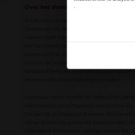
.
Over het domaine Robert Vic
Ja
In het hart van de Languedoc ligt het kasteel 
De historie van dit schitterende bouwwerk ga
kasteel heeft meerdere veldslagen overleefd 
een landgoed met een grote diversiteit aan d
broers Jerôme, Robert en Bruno Vic zijn de hu
Ook delen we informatie over
vormen de 5e generatie wijnmakers van de fami
Deze partners kunnen deze g
landgoed beheren. Doel van de broers is om 
verzameld op basis van uw g
tevens kwalitatieve topwijnen te maken.
Daarnaast voegt Aurélie Vic-Trébuchon, oeno
wijnmaakster en echtgenote van Jérôme Vic, 
toe aan dit prestigieuze domaine. Aurélie wil
wijnen buiten de gebaande paden treden. Wij
originaliteit en kwaliteit van haar wijnen dat z