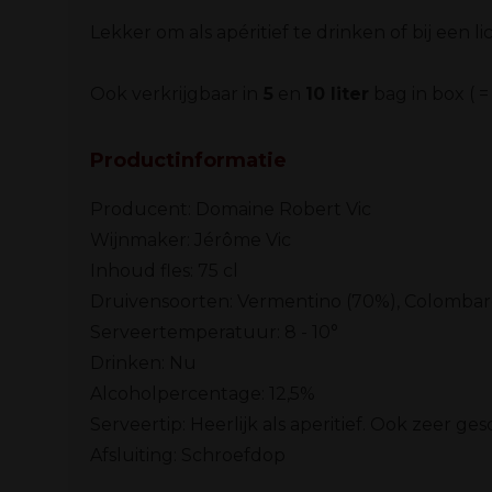
Lekker om als apéritief te drinken of bij een li
Ook verkrijgbaar in
5
en
10 liter
bag in box ( =
Productinformatie
Producent: Domaine Robert Vic
Wijnmaker: Jérôme Vic
Inhoud fles: 75 cl
Druivensoorten: Vermentino (70%), Colombar
Serveertemperatuur: 8 - 10°
Drinken: Nu
Alcoholpercentage: 12,5%
Serveertip: Heerlijk als aperitief. Ook zeer gesc
Afsluiting: Schroefdop