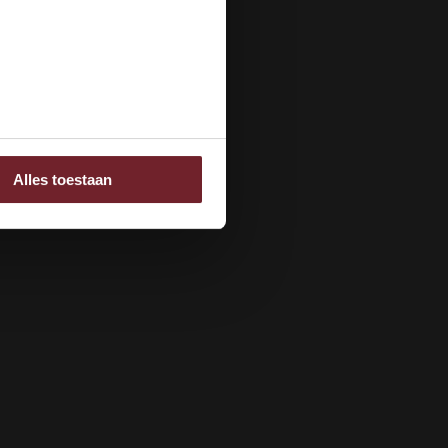
ee
Alles toestaan
 adverteren en analyse.
rstrekt of die ze hebben