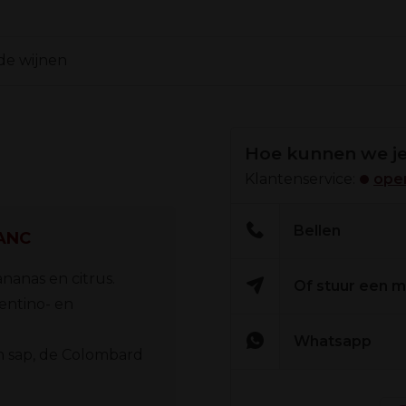
de wijnen
Hoe kunnen we je
Klantenservice:
open
Bellen
ANC
ananas en citrus.
Of stuur een m
entino- en
Whatsapp
n sap, de Colombard