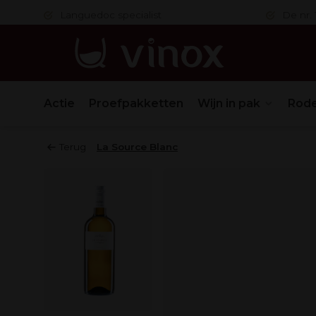
 in orde
Languedoc specialist
De nr. 1
Actie
Proefpakketten
Wijn in pak
Rode
Terug
La Source Blanc