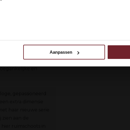
 ik ben 18 jaar of ouder
N
‘Preignes le Vieux’.
at terug tot 1202. Het
en is uitgegroeid tot
ruivensoorten. De
idige eigenaren. Zij
Aanpassen
 uw gebruik van onze site met onze partners voor social media,
lie Vic die het
egevens combineren met andere informatie die u aan ze heeft ve
toegankelijke en
ebruik van hun services.
loge, gepassioneerd
een extra dimensie
 met haar nieuwe serie
 zien aan de
ij hier ruimschoots in