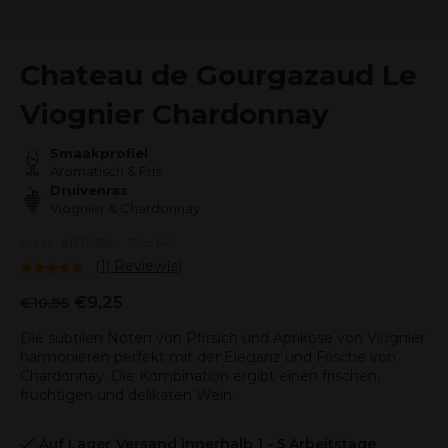
Chateau de Gourgazaud Le
Viognier Chardonnay
Smaakprofiel
Aromatisch & Fris
Druivenras
Viognier & Chardonnay
Art.nr: ART0189
75 cl 14%
(1) Review(s)
€9,25
€10,95
Die subtilen Noten von Pfirsich und Aprikose von Viognier
harmonieren perfekt mit der Eleganz und Frische von
Chardonnay. Die Kombination ergibt einen frischen,
fruchtigen und delikaten Wein.
Auf Lager
Versand innerhalb 1 - 5 Arbeitstage