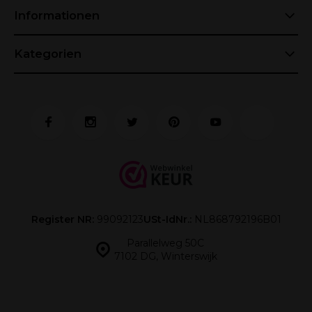
Informationen
Kategorien
Register NR:
99092123
USt-IdNr.:
NL868792196B01
Parallelweg 50C
7102 DG, Winterswijk