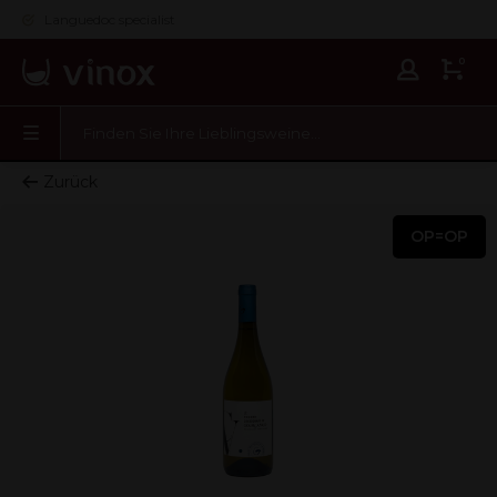
Languedoc specialist
0
Zurück
OP=OP