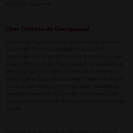
Verschluss: Naturkork
Über
Chateau de Gourgazaud
Chateau de Gourgazaud liegt im Herzen von Minervois –
La Liviniere. Dieses Schloss stammt aus dem 17.
Jahrhundert und ist seit 50 Jahren im Besitz der Familie
Piquet. 1973 von Roger Piquet gekauft. Er erweiterte die
Weinberge auf 100 Hektar und pflanzte als erster in
diesem Gebiet Syrah- und Mourvèdre-Trauben an. Damit
wurde er zum Wegbereiter für die später geschaffene
Appellation Minervois – La Livinière. Das Chateau wird
derzeit von seinen beiden Töchtern Annick und Chantale
geführt.
Doch was sind die Gründe für den Erfolg ihrer Weine?