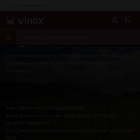
Languedoc specialist
0
Bag in Box 3 Liter Rot
Bag-in-Box-Weine sind umweltfreundlicher mit 85%
recycelbaren Verpackungen und 50% weniger CO2-
Emissionen.
Andere Hindernisse, die wir mit Bag in Box für Sie
beseitigen:
kein Ziehen mehr zur Flaschenbank;
keine Reste mehr aus der Spüle wegen 6-8 Wochen
längerer Haltbarkeit;
Für Qualitätsweine aufgrund von Preisvorteilen von bis zu
40%