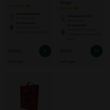
Rouge
(4)
(4)
Smaakprofiel
Smaakprofiel
Vol & Fruitig
Vol&Fruitig
Druivenras
Druivenras
Merlot, Syrah &
Mourvèdre, Syrah,
Cabernet Sauvignon
Carignan & Grenache
Noir
€26,50
€29,50
Auf Lager
Auf Lager