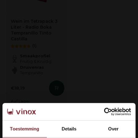
Wein im Tetrapack 3
Liter - Radio Boka
Tempranillo Tinto
Castilla
(1)
Smaakprofiel
Fruitig & Kruidig
Druivenras
Tempranillo
€18,19
Auf Lager
1
Toestemming
Details
Over