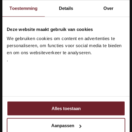
Toestemming
Details
Over
Chateau de
Gourgazaud Le
Chardonnay
Deze website maakt gebruik van cookies
Welkom bij Vinox Wijnen!
We gebruiken cookies om content en advertenties te
Ben je ouder dan 18 jaar?
Smaakprofiel
personaliseren, om functies voor social media te bieden
Fris & Romig
en om ons websiteverkeer te analyseren.
Druivenras
Chardonnay
.
Ja ik ben 18 jaar of ouder
€10,95
€9,25
Nee
Nicht auf Lager
Alles toestaan
1
Ook delen we informatie over uw gebruik van onze site
met onze partners voor social media, adverteren en
Seite 1 von 1
analyse.
Aanpassen
Deze partners kunnen deze gegevens combineren met