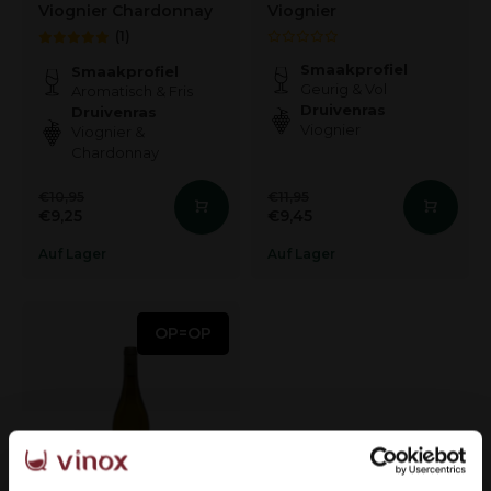
Viognier Chardonnay
Viognier
(1)
Smaakprofiel
Smaakprofiel
Geurig & Vol
Aromatisch & Fris
Druivenras
Druivenras
Viognier
Viognier &
Chardonnay
€10,95
€11,95
€9,25
€9,45
Auf Lager
Auf Lager
OP=OP