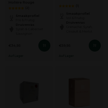
Molière Rouge
(1)
(2)
Smaakprofiel
Smaakprofiel
Vol & Fruitig
Fris & Fruitig
Druivenras
Druivenras
Grenache, Syrah,
Syrah & Cabernet
Cinsault & Merlot
Sauvignon
€34,95
€59,95
Auf Lager
Auf Lager