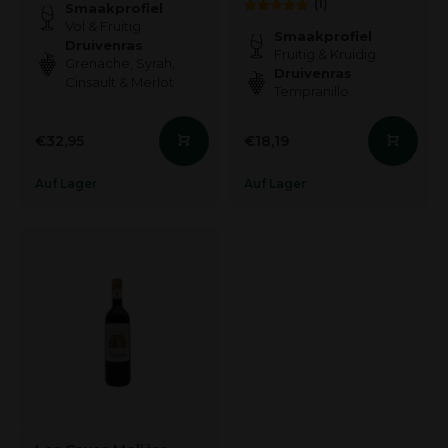
(1)
Smaakprofiel
Vol & Fruitig
Smaakprofiel
Druivenras
Fruitig & Kruidig
Grenache, Syrah,
Druivenras
Cinsault & Merlot
Tempranillo
€32,95
€18,19
Auf Lager
Auf Lager