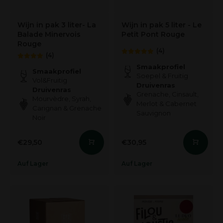
Wijn in pak 3 liter- La
Wijn in pak 5 liter - Le
Balade Minervois
Petit Pont Rouge
Rouge
(4)
(4)
Smaakprofiel
Smaakprofiel
Soepel & Fruitig
Vol&Fruitig
Druivenras
Druivenras
Grenache, Cinsault,
Mourvèdre, Syrah,
Merlot & Cabernet
Carignan & Grenache
Sauvignon
Noir
€29,50
€30,95
Auf Lager
Auf Lager