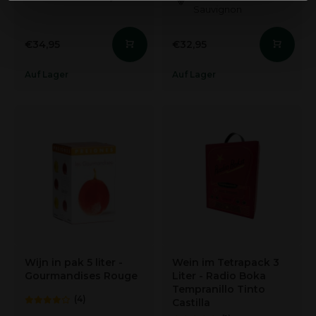
Sauvignon
hebben verzameld op basis van uw gebruik van hun
services.
€34,95
€32,95
Auf Lager
Auf Lager
Wijn in pak 5 liter -
Wein im Tetrapack 3
Gourmandises Rouge
Liter - Radio Boka
Tempranillo Tinto
(4)
Castilla