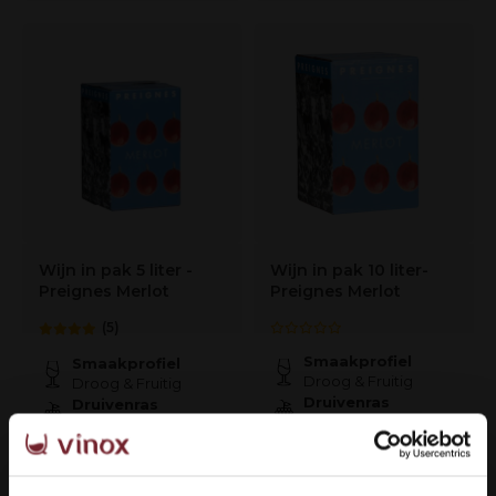
Wijn in pak 5 liter -
Wijn in pak 10 liter-
Preignes Merlot
Preignes Merlot
(5)
Smaakprofiel
Smaakprofiel
Droog & Fruitig
Droog & Fruitig
Druivenras
Druivenras
Merlot
Merlot
€32,95
€59,95