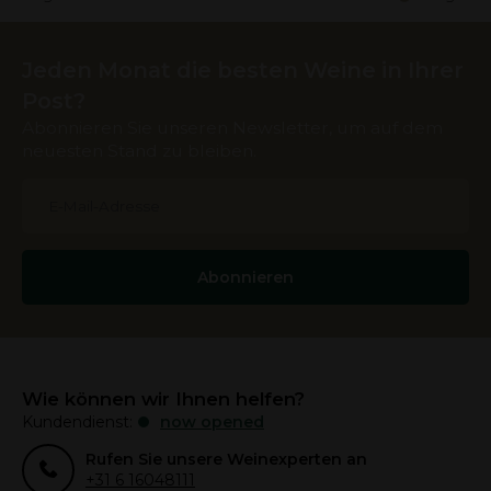
Jeden Monat die besten Weine in Ihrer
Post?
Abonnieren Sie unseren Newsletter, um auf dem
neuesten Stand zu bleiben.
Abonnieren
Wie können wir Ihnen helfen?
Kundendienst:
now opened
Rufen Sie unsere Weinexperten an
+31 6 16048111