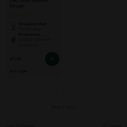
Les Caves Molière
Rouge
Smaakprofiel
Fris & Fruitig
Druivenras
Syrah & Cabernet
Sauvignon
€7,95
Auf Lager
1
Seite 1 von 1
ieferung: 100 % sicher
Languedoc 