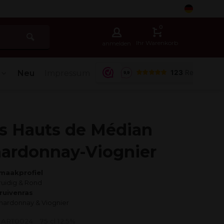
5
0
Ihr Warenkorb
anmelden
Neu
Impressum
s Hauts de Médian
ardonnay-Viognier
maakprofiel
ruidig & Rond
ruivenras
hardonnay & Viognier
r: ART0024
75 cl 12,5%