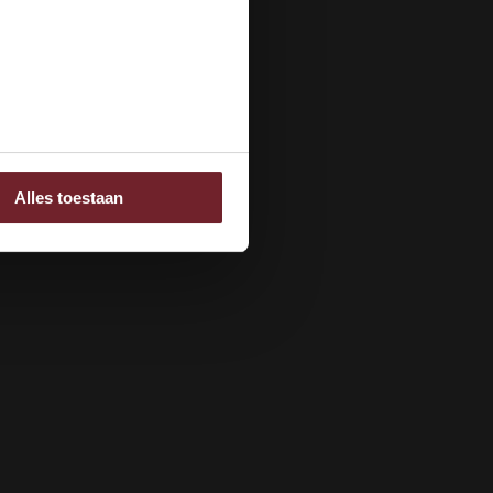
ee
Alles toestaan
 adverteren en analyse.
rstrekt of die ze hebben