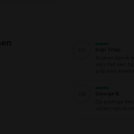
nen
KT
Krijn Triep
Al jaren ben ik l
wijn met een bi
prijs voor kwalit
GB
George B.
De prettige Med
wijnen van Auré