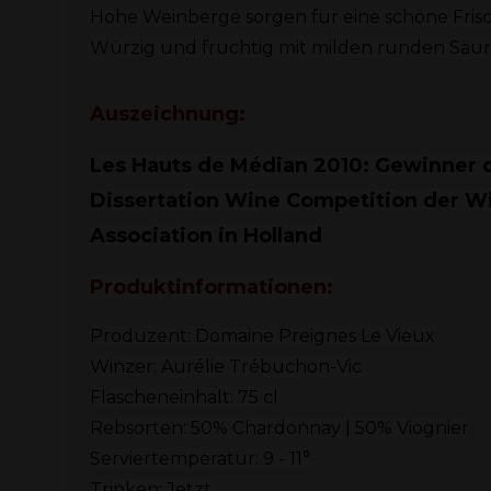
Hohe Weinberge sorgen für eine schöne Fris
Würzig und fruchtig mit milden runden Säur
Auszeichnung:
Les Hauts de Médian 2010: Gewinner d
Dissertation Wine Competition der W
Association in Holland
Produktinformationen:
Produzent: Domaine Preignes Le Vieux
Winzer: Aurélie Trébuchon-Vic
Flascheneinhalt: 75 cl
Rebsorten: 50% Chardonnay | 50% Viognier
Serviertemperatur: 9 - 11°
Trinken: Jetzt