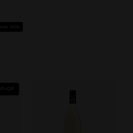
nier 2016
OP=OP