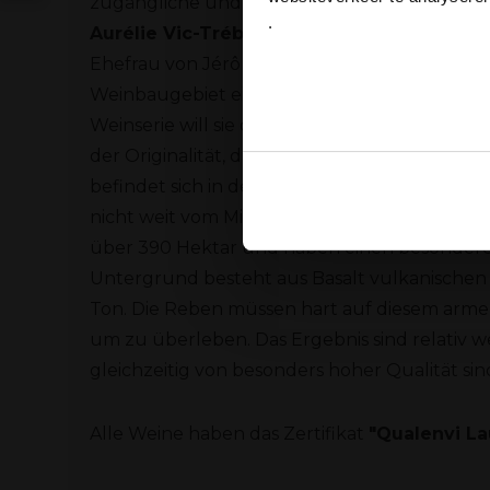
zugängliche und auch qualitative Spitzenwe
.
Aurélie Vic-Trébuchon
, Önologin, leidensch
Ja
Ehefrau von Jérôme Vic, verleiht diesem pres
Weinbaugebiet eine zusätzliche Dimension. M
Weinserie will sie die ausgetretenen Pfade ve
der Originalität, dass dies mehr als erfolgrei
befindet sich in der Nähe von Vias zwischen 
Ook delen we informatie over
nicht weit vom Mittelmeer entfernt. Die Wein
Deze partners kunnen deze g
über 390 Hektar und haben einen besondere
verzameld op basis van uw g
Untergrund besteht aus Basalt vulkanischen
Ton. Die Reben müssen hart auf diesem arme
um zu überleben. Das Ergebnis sind relativ w
gleichzeitig von besonders hoher Qualität sin
Alle Weine haben das Zertifikat
"Qualenvi La