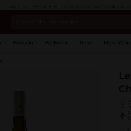
 1 in Bag in Box (Wein in einer Packung)
Kostenloser Versand ab 7
k
Rotwein
Weißwein
Rosé
Mehr Wein
er
Le
Ch
S
K
D
C
Art.n