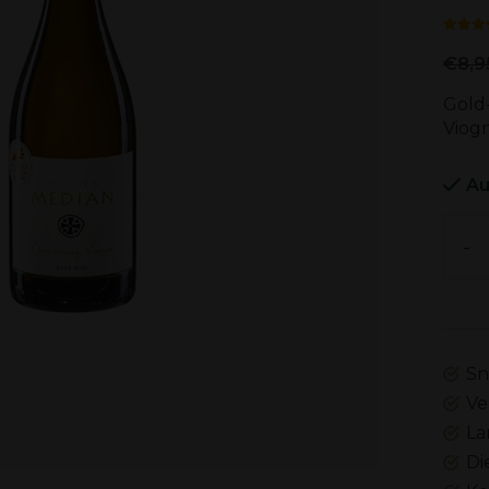
€8,9
Gold
Viogn
Au
-
Sn
Ve
La
Di