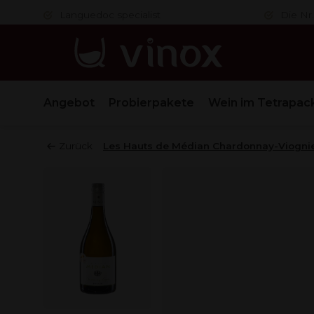
er
Languedoc specialist
Die Nr.
Angebot
Probierpakete
Wein im Tetrapac
Zurück
Les Hauts de Médian Chardonnay-Viogni