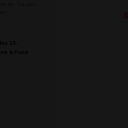
che der Trauben.
en.
es 23.
ine & Food