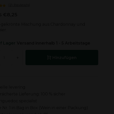
(2) Review(s)
€8,25
5
-gekrönte Mischung aus Chardonnay und
ier.
f Lager
Versand innerhalb 1 - 5 Arbeitstage
+
Hinzufügen
elle levering
rsicherte Lieferung: 100 % sicher
nguedoc specialist
e Nr. 1 in Bag in Box (Wein in einer Packung)