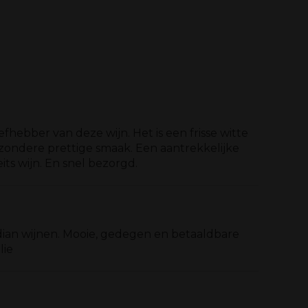
iefhebber van deze wijn. Het is een frisse witte
jzondere prettige smaak. Een aantrekkelijke
eits wijn. En snel bezorgd.
ian wijnen. Mooie, gedegen en betaaldbare
lie