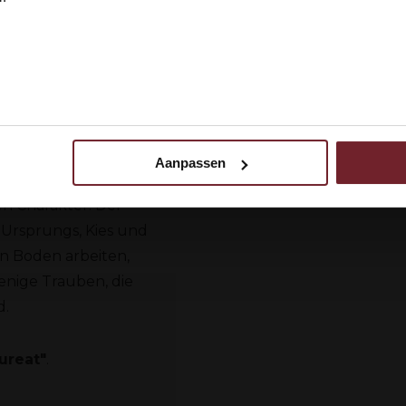
ine zu machen.
aftliche Winzerin und
 ik ben 18 jaar of ouder
N
tigeträchtigen
it ihrer neuen
rlassen. Wir sehen von
ch war.Das Anwesen
Béziers und Agde,
Aanpassen
 uw gebruik van onze site met onze partners voor social media,
berge erstrecken sich
egevens combineren met andere informatie die u aan ze heeft ve
n Charakter. Der
ebruik van hun services.
 Ursprungs, Kies und
n Boden arbeiten,
enige Trauben, die
d.
ureat"
.