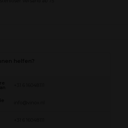
stenloser Versand ab 75
hnen helfen?
re
+31 6 16048111
 an
ie
info@vinox.nl
+31 6 16048111