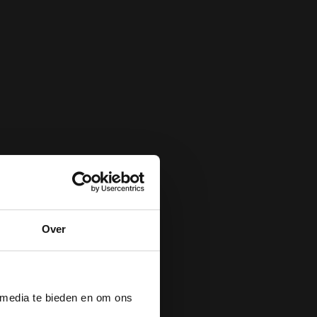
Over
der
 media te bieden en om ons