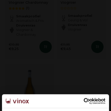
Viognier Chardonnay
Viognier
(1)
Smaakprofiel
Smaakprofiel
Geurig & Vol
Aromatisch & Fris
Druivenras
Druivenras
Viognier
Viognier &
Chardonnay
€10,95
€11,95
€9,25
€9,45