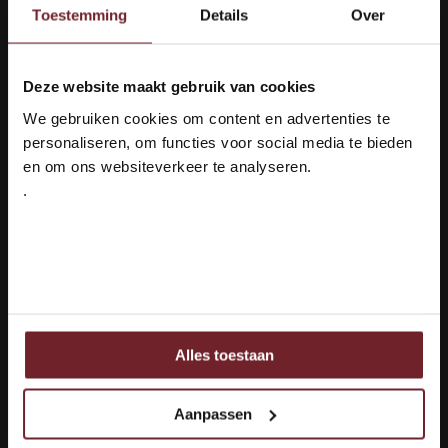
Toestemming
Details
Over
Villa Blanche Viognier
Deze website maakt gebruik van cookies
Welkom bij Vinox Wijnen!
Smaakprofiel
We gebruiken cookies om content en advertenties te
Ben je ouder dan 18 jaar?
Geurig & Romig
personaliseren, om functies voor social media te bieden
Druivenras
en om ons websiteverkeer te analyseren.
Viognier
.
Ja ik ben 18 jaar of ouder
€9,95
Auf Lager
Nee
1
Alles toestaan
Ook delen we informatie over uw gebruik van onze site
met onze partners voor social media, adverteren en
Seite 1 von 1
analyse.
Aanpassen
Deze partners kunnen deze gegevens combineren met