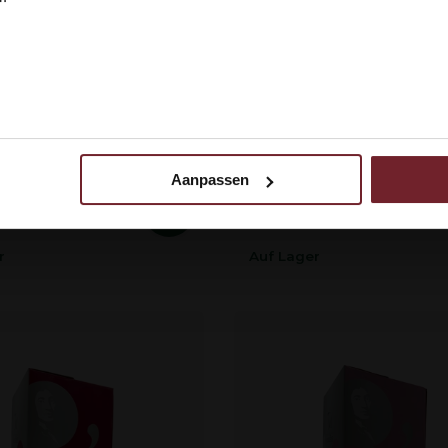
ouge
Caves Molière blanc
(4)
 ik ben 18 jaar of ouder
N
kprofiel
Smaakprofiel
l & Fruitig
Fris & Mineralig
venras
Druivenras
che, Cinsault, Merlot &
Chardonnay & Viognier
rnet Sauvignon
Aanpassen
 uw gebruik van onze site met onze partners voor social media,
€34,95
egevens combineren met andere informatie die u aan ze heeft ve
ebruik van hun services.
r
Auf Lager