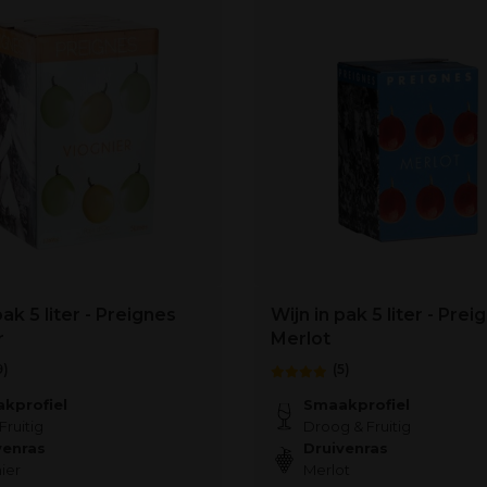
pak 5 liter - Preignes
Wijn in pak 5 liter - Prei
r
Merlot
9)
(5)
kprofiel
Smaakprofiel
Fruitig
Droog & Fruitig
venras
Druivenras
ier
Merlot