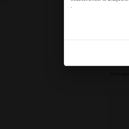
Pont R
.
Ja
Smaa
Soepe
Drui
Grena
Cabe
Ook delen we informatie over
€30,95
Deze partners kunnen deze g
verzameld op basis van uw g
Auf Lage