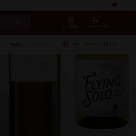
5
0
Ihr Warenkorb
anmelden
Neu
Impressum