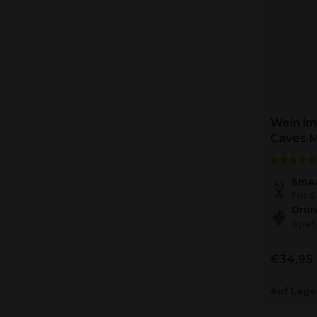
Wein im
Caves M
Smaa
Fris &
Drui
Syrah
€34,95
Auf Lage