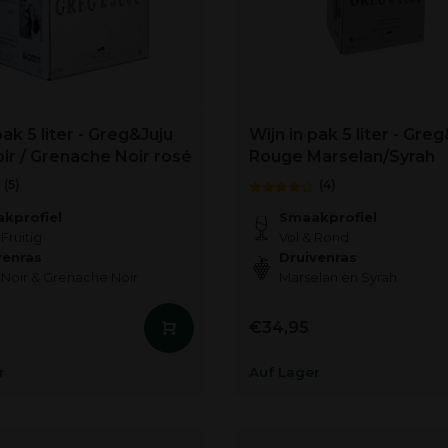
pak 5 liter - Greg&Juju
Wijn in pak 5 liter - Gre
oir / Grenache Noir rosé
Rouge Marselan/Syrah
(5)
(4)
kprofiel
Smaakprofiel
 Fruitig
Vol & Rond
venras
Druivenras
 Noir & Grenache Noir
Marselan en Syrah
€34,95
r
Auf Lager