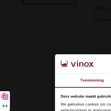
€33,50
Auf Lage
Toestemming
Wel
Deze website maakt gebruik
dan
We gebruiken cookies om cont
9,9
Wijn in p
websiteverkeer te analyseren