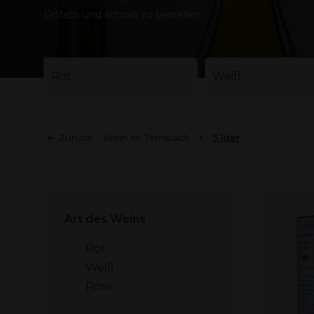
Einfach und schnell zu bestellen.
Lees meer
Rot
Weiß
Zurück
Wein im Tetrapack
5 liter
Art des Weins
Rot
Weiß
Rose