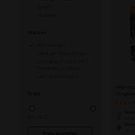
Syrah
Viognier
Marken
Alle Marken
Cave de Roquebrun
Domaine Robert Vic /
Preignes Le Vieux
Les Caves Molière
Wijn in 
Preis
Viognie
(
Smaa
€0 - €40
Vol & 
Drui
Viogn
Preis einstellen