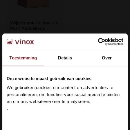
Wijn in pak 10 liter- Le
Petit Pont Blanc
Smaakprofiel
Soepel & Fruitig
Toestemming
Druivenras
Details
Over
Vermentino &
Colombard
Deze website maakt gebruik van cookies
Welkom bij Vinox Wijnen!
€59,95
We gebruiken cookies om content en advertenties te
Ben je ouder dan 18 jaar?
personaliseren, om functies voor social media te bieden
Auf Lager
en om ons websiteverkeer te analyseren.
.
Ja ik ben 18 jaar of ouder
1