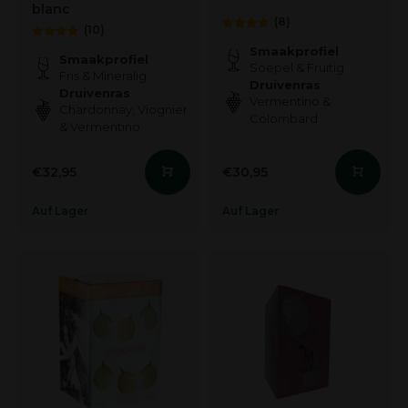
blanc
(8)
(10)
Smaakprofiel
Smaakprofiel
Soepel & Fruitig
Fris & Mineralig
Druivenras
Druivenras
Vermentino &
Chardonnay, Viognier
Colombard
& Vermentino
€32,95
€30,95
Auf Lager
Auf Lager