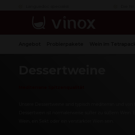
er
Languedoc specialist
Die Nr.
Angebot
Probierpakete
Wein im Tetrapac
Dessertweine
Mediterrane Spitzenqualität
Unsere Dessertweine sind typisch mediterran und von h
Dessertwein ist normalerweise süßer zu süßem Wein. E
Wein, ein Sekt oder ein verstärkter Wein sein.