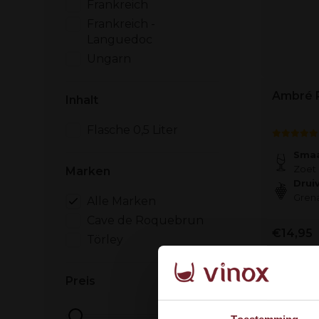
Frankreich
Frankreich -
Languedoc
Ungarn
Ambré R
Inhalt
Flasche 0,5 Liter
Smaa
Zoet 
Marken
Drui
Gren
Alle Marken
Cave de Roquebrun
€14,95
Törley
Auf Lage
Preis