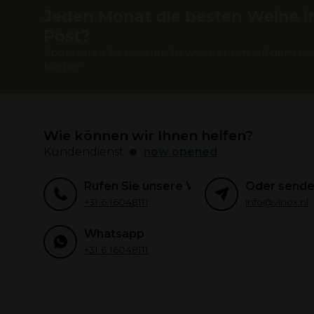
Jeden Monat die besten Weine in
Post?
Abonnieren Sie unseren Newsletter, um auf dem ne
bleiben.
Wie können wir Ihnen helfen?
Kundendienst:
now opened
Rufen Sie unsere Weinexperten an
Oder senden
+31 6 16048111
info@vinox.nl
Whatsapp
+31 6 16048111