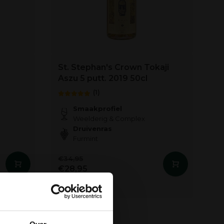
St. Stephan's Crown Tokaji
Aszu 5 putt. 2019 50cl
(1)
Smaakprofiel
Weelderig & Complex
Druivenras
Furmint
€34,95
€28,95
Auf Lager