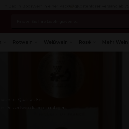
 1 in Bag in Box (Wein in einer Packung)
Kostenloser Versand ab 7
k
Rotwein
Weißwein
Rosé
Mehr Wein
öchster Qualität. Ein
in Dessertwein kann ein ruhiger