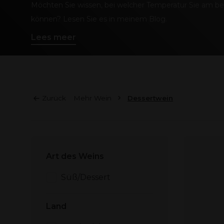
Möchten Sie wissen, bei welcher Temperatur Sie am be
können? Lesen Sie es in meinem Blog.
Lees meer
Zurück
Mehr Wein
Dessertwein
Art des Weins
Süß/Dessert
Land