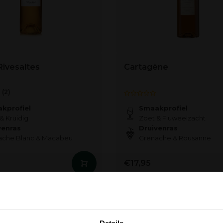
ivesaltes
Cartagène
(2)
kprofiel
Smaakprofiel
& Kruidig
Zoet & Fluweelzacht
venras
Druivenras
ache Blanc & Macabeu
Grenache & Rousanne
€17,95
r
Nicht auf Lager