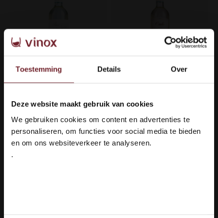
Toestemming
Details
Over
Zenato Pinot Grigio
Cielo Pinot Grigio IGT
delle Venezie
Veneto
Deze website maakt gebruik van cookies
Welkom bij Vinox Wijnen!
We gebruiken cookies om content en advertenties te
Ben je ouder dan 18 jaar?
Smaakprofiel
Smaakprofiel
personaliseren, om functies voor social media te bieden
Fris & Mineralig
Fris & Verfrissend
en om ons websiteverkeer te analyseren.
Druivenras
Druivenras
Pinot Grigio &
Pinot Grigio
.
Chardonnay
Ja ik ben 18 jaar of ouder
€7,95
€5,59
Nee
Auf Lager
Auf Lager