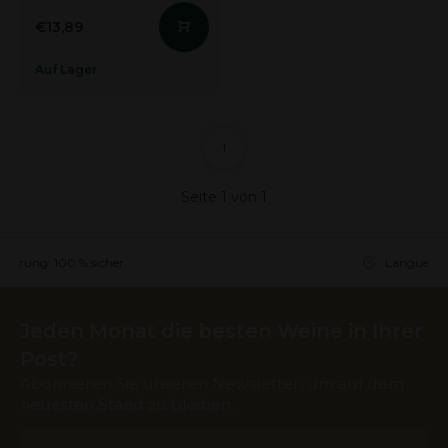
€13,89
Auf Lager
1
Seite 1 von 1
ieferung: 100 % sicher
Languedoc 
Jeden Monat die besten Weine in Ihrer
Post?
Abonnieren Sie unseren Newsletter, um auf dem
neuesten Stand zu bleiben.