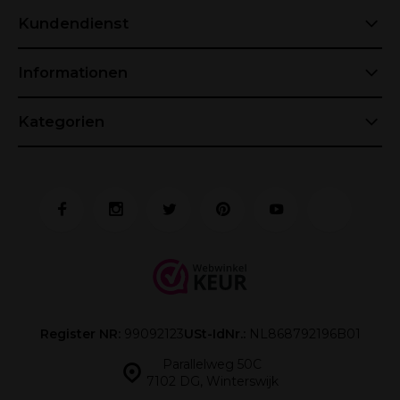
Kundendienst
Informationen
Kategorien
Register NR:
99092123
USt-IdNr.:
NL868792196B01
Parallelweg 50C
7102 DG, Winterswijk