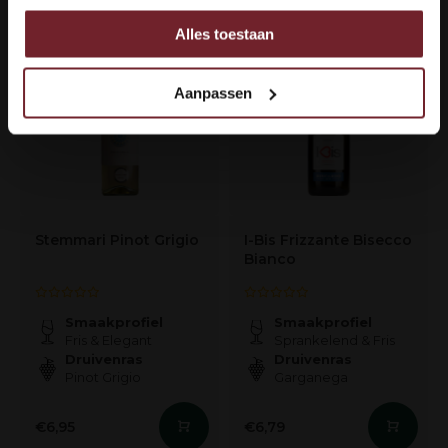
Alles toestaan
Ook delen we informatie over uw gebruik van onze site
met onze partners voor social media, adverteren en
analyse.
Aanpassen
Deze partners kunnen deze gegevens combineren met
andere informatie die u aan ze heeft verstrekt of die ze
hebben verzameld op basis van uw gebruik van hun
services.
Stemmari Pinot Grigio
I-Bis Frizzante Bisecco
Bianco
Smaakprofiel
Smaakprofiel
Fris & Elegant
Sprankelend & Fris
Druivenras
Druivenras
Pinot Grigio
Garganega
€6,95
€6,79