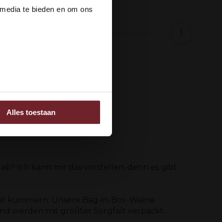
 media te bieden en om ons
1
ee
Alles toestaan
 adverteren en analyse.
rstrekt of die ze hebben
ab? Ich kann mir das vorstellen, denn es gibt
ität kümmern. Unsere Bag-in-Box-Weine
 werden mit größter Sorgfalt verpackt.