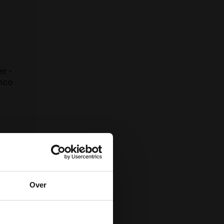
r -
nco
Over
der