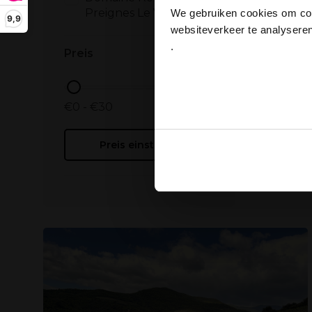
dan
Preignes Le Vieux
We gebruiken cookies om cont
9,9
websiteverkeer te analyseren
Seite 1 von
.
Preis
Ja
€0 - €30
Preis einstellen
Ook delen we informatie over
Deze partners kunnen deze g
verzameld op basis van uw g