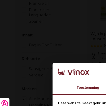
Frankreich
Frankreich -
Languedoc
Spanien
Wijn in p
Inhalt
Loustic
Bag in Box 3 Liter
(
Smaa
Fris &
Rebsorte
Drui
Sauv
Sauvignon Blanc
Verdejo
€26,50
Toestemming
Marken
Auf Lage
Alle Marken
Wel
Deze website maakt gebruik
Domaine Robert Vic /