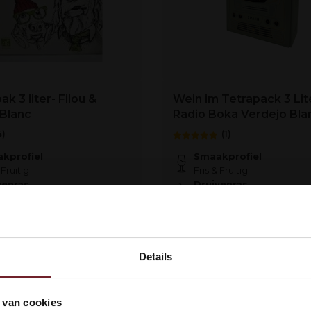
ak 3 liter- Filou &
Wein im Tetrapack 3 Lite
 Blanc
Radio Boka Verdejo Bla
4)
(1)
kprofiel
Smaakprofiel
 Fruitig
Fris & Fruitig
venras
Druivenras
ignon Blanc & Colombard
Verdejo
€18,19
Details
r
Auf Lager
kom bij Vinox Wijnen! Ben je ou
 van cookies