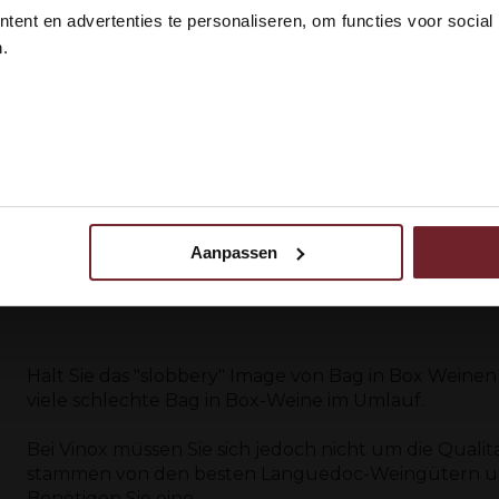
 18 jaar?
ent en advertenties te personaliseren, om functies voor social
.
 1
 ik ben 18 jaar of ouder
N
Aanpassen
 uw gebruik van onze site met onze partners voor social media,
egevens combineren met andere informatie die u aan ze heeft ve
ebruik van hun services.
Hält Sie das "slobbery" Image von Bag in Box Weinen 
viele schlechte Bag in Box-Weine im Umlauf.
Bei Vinox müssen Sie sich jedoch nicht um die Qual
stammen von den besten Languedoc-Weingütern und
Benötigen Sie eine