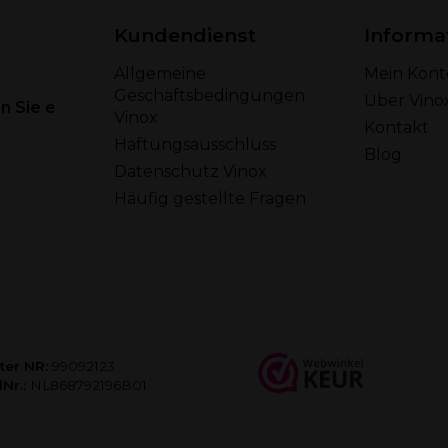
Kundendienst
Informa
Allgemeine
Mein Kont
Geschäftsbedingungen
Über Vino
 Sie eine E-Mail
Vinox
Kontakt
Haftungsausschluss
Blog
Datenschutz Vinox
Häufig gestellte Fragen
ter NR:
99092123
Nr.:
NL868792196B01