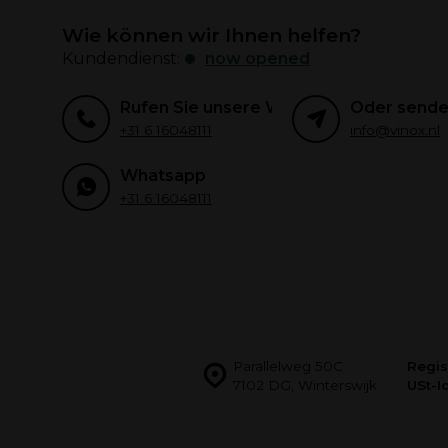
Wie können wir Ihnen helfen?
Kundendienst:
now opened
Rufen Sie unsere Weinexperten an
Oder senden
+31 6 16048111
info@vinox.nl
Whatsapp
+31 6 16048111
Parallelweg 50C
Regis
7102 DG, Winterswijk
USt-Id