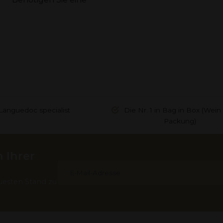
Languedoc specialist
Die Nr. 1 in Bag in Box (Wein 
Packung)
 Ihrer
uesten Stand zu