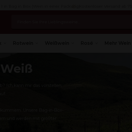
 1 in Bag in Box (Wein in einer Packung)
Kostenloser Versand ab 7
k
Rotwein
Weißwein
Rosé
Mehr Wein
| Weiß
? Ich kann mir das vorstellen,
uf.
ät kümmern. Unsere Bag-in-Box-
n und werden mit größter