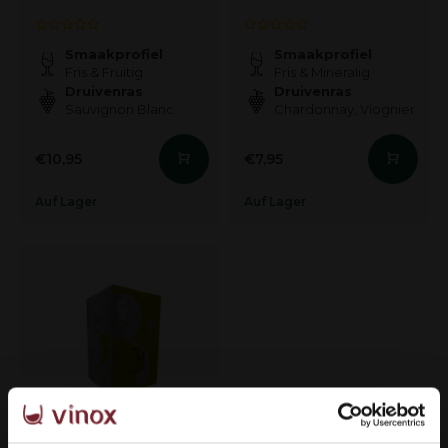
Smaakprofiel
Smaakprofiel
Fris & Fruitig
Fris & Mineralig
Druivenras
Druivenras
Sauvignon Blanc
Chardonnay, Viognier
€10,95
€7,95
Auf Lager
Auf Lager