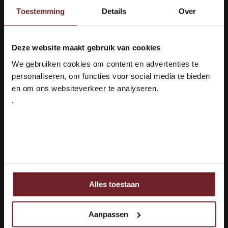
Wein im Tetrapack 5
Toestemming
Details
Over
Liter - Les Caves
Molière blanc
Deze website maakt gebruik van cookies
Welkom bij Vinox Wijnen!
Smaakprofiel
We gebruiken cookies om content en advertenties te
Fris & Mineralig
Ben je ouder dan 18 jaar?
personaliseren, om functies voor social media te bieden
Druivenras
Chardonnay &
en om ons websiteverkeer te analyseren.
Viognier
.
Ja ik ben 18 jaar of ouder
€34,95
Auf Lager
Nee
1
Alles toestaan
Ook delen we informatie over uw gebruik van onze site
met onze partners voor social media, adverteren en
Seite 1 von 1
analyse.
Aanpassen
Deze partners kunnen deze gegevens combineren met