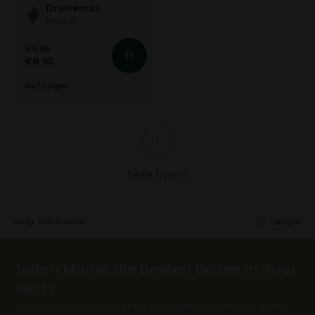
Druivenras
Merlot
€9,95
€8,95
Auf Lager
1
Seite 1 von 1
ieferung: 100 % sicher
Languedoc 
Jeden Monat die besten Weine in Ihrer
Post?
Abonnieren Sie unseren Newsletter, um auf dem