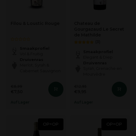
Filou & Loustic Rouge
Chateau de
Gourgazaud Le Secret
de Mathilde
(3)
Smaakprofiel
Smaakprofiel
Vol & Fruitig
Elegant & Diep
Druivenras
Druivenras
Merlot, Syrah &
Syrah, Grenache en
Cabernet Sauvignon
Mourvèdre
€8,99
€12,95
€7,50
€9,95
Auf Lager
Auf Lager
OP=OP
OP=OP