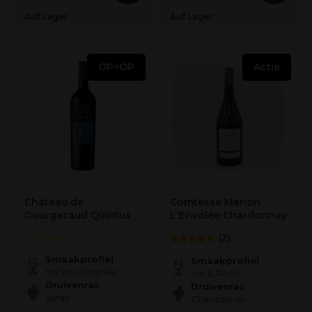
Auf Lager
Auf Lager
OP=OP
Actie
Chateau de
Comtesse Marion
Gourgazaud Quintus
L'Envolée Chardonnay
(2)
Smaakprofiel
Smaakprofiel
Vol en Complex
Vol & Rond
Druivenras
Druivenras
Syrah
Chardonnay