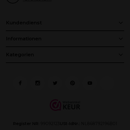
Kundendienst
Informationen
Kategorien
Register NR:
99092123
USt-IdNr.:
NL868792196B01