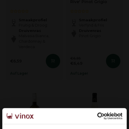
Rive' Pinot Grigio
Smaakprofiel
Smaakprofiel
Fruitig & Droog
Verfijnd & Fris
Druivenras
Druivenras
Malvasia Bianca,
Pinot Grigio
Chardonnay &
Verdeca
€6,95
€6,59
€6,49
Auf Lager
Auf Lager