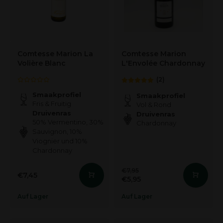
Comtesse Marion La
Comtesse Marion
Volière Blanc
L'Envolée Chardonnay
(2)
Smaakprofiel
Smaakprofiel
Fris & Fruitig
Vol & Rond
Druivenras
Druivenras
50% Vermentino, 30%
Chardonnay
Sauvignon, 10%
Viognier und 10%
Chardonnay
€7,95
€7,45
€5,95
Auf Lager
Auf Lager