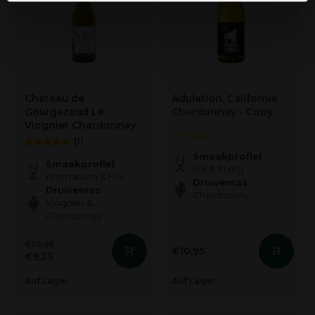
andere informatie die u aan ze heeft verstrekt of die ze
hebben verzameld op basis van uw gebruik van hun
services.
Chateau de
Adulation, California
Gourgazaud Le
Chardonnay - Copy
Viognier Chardonnay
(1)
Smaakprofiel
Smaakprofiel
Vol & fruitig
Aromatisch & Fris
Druivenras
Druivenras
Chardonnay
Viognier &
Chardonnay
€10,95
€10,95
€9,25
Auf Lager
Auf Lager