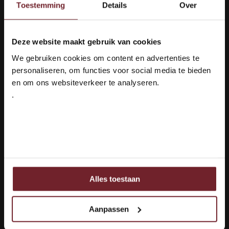
Toestemming
Details
Over
Le Petit Pont Blanc
Soleil de Schiste blanc
Deze website maakt gebruik van cookies
Welkom bij Vinox Wijnen!
We gebruiken cookies om content en advertenties te
Ben je ouder dan 18 jaar?
personaliseren, om functies voor social media te bieden
Smaakprofiel
Smaakprofiel
en om ons websiteverkeer te analyseren.
Soepel & Fruitig
Aromatisch & Fris
.
Druivenras
Druivenras
Ja ik ben 18 jaar of ouder
Vermentino &
Colombard
Nee
€6,90
€10,95
Auf Lager
Auf Lager
Alles toestaan
Ook delen we informatie over uw gebruik van onze site
met onze partners voor social media, adverteren en
OP=OP
Nieuw!
analyse.
Aanpassen
Deze partners kunnen deze gegevens combineren met