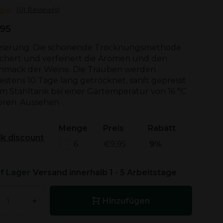
(0) Review(s)
,95
fizierung: Die schonende Trocknungsmethode
ichert und verfeinert die Aromen und den
hmack der Weine. Die Trauben werden
stens 10 Tage lang getrocknet, sanft gepresst
m Stahltank bei einer Gärtemperatur von 16 °C
oren. Aussehen
Menge
Preis
Rabatt
lk discount
6
€9,95
9%
f Lager
Versand innerhalb 1 - 5 Arbeitstage
+
Hinzufügen