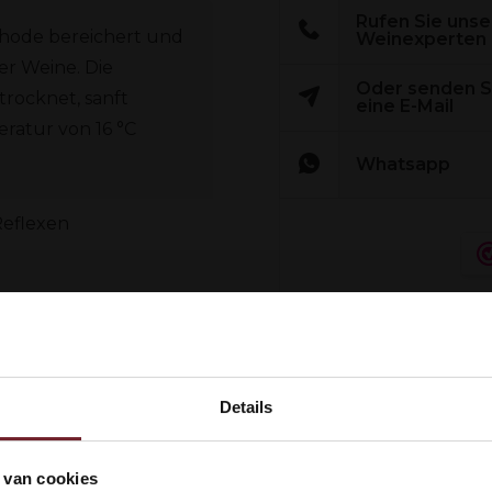
Rufen Sie unse
thode bereichert und
Weinexperten
r Weine. Die
Oder senden S
rocknet, sanft
eine E-Mail
ratur von 16 °C
Whatsapp
Reflexen
pischen Früchten und
 frisch gepflückter
Details
kom bij Vinox Wijnen! Ben je ou
 van cookies