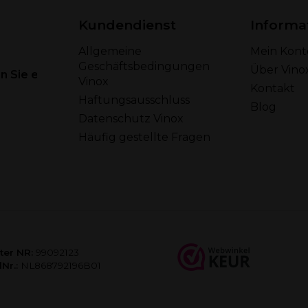
Kundendienst
Informa
Allgemeine
Mein Kont
Geschäftsbedingungen
Über Vino
 Sie eine E-Mail
Vinox
Kontakt
Haftungsausschluss
Blog
Datenschutz Vinox
Häufig gestellte Fragen
ter NR:
99092123
Nr.:
NL868792196B01