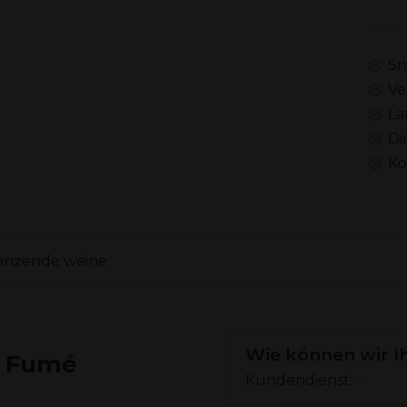
Sn
Ve
La
Di
Ko
änzende weine
Wie können wir I
c Fumé
Kundendienst: