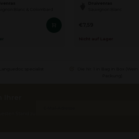
ivenras
Druivenras
vignon Blanc & Colombard
Sauvignon Blanc
€7,59
er
Nicht auf Lager
Languedoc specialist
Die Nr. 1 in Bag in Box (Wein 
Packung)
 Ihrer
uesten Stand zu