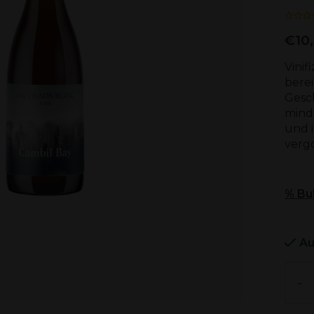
€10
Vini
bere
Gesc
minde
und i
verg
% Bu
Au
-