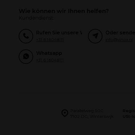
Wie können wir Ihnen helfen?
Kundendienst:
Rufen Sie unsere Weinexperten an
Oder senden
+31 6 16048111
info@vinox.nl
Whatsapp
+31 6 16048111
Parallelweg 50C
Regis
7102 DG, Winterswijk
USt-Id