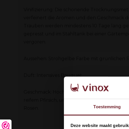
Vinifizierung: Die schonende Trocknungsme
verfeinert die Aromen und den Geschmack de
Trauben werden mindestens 10 Tage lang get
gepresst und im Stahltank bei einer Gärtempe
vergoren.
Aussehen: Strohgelbe Farbe mit grünlichen 
Duft: Intensives Bouquet
Geschmack: Hocharomatische Noten von tro
reifem Pfirsich, untermalt von einem Bouquet
Toestemming
Rosen.
Wel
Deze website maakt gebruik