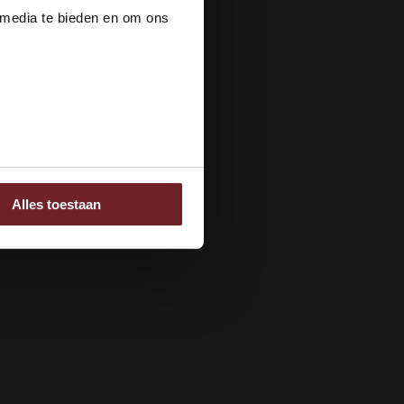
 media te bieden en om ons
ee
Alles toestaan
 adverteren en analyse.
rstrekt of die ze hebben