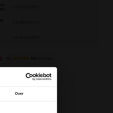
re
+31 6 16048111
 an
ie
info@vinox.nl
+31 6 16048111
Over
der