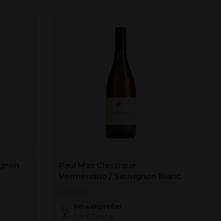
ignon
Paul Mas Classique
We
Vermentino / Sauvignon Blanc
C
Smaakprofiel
Fris & Droog