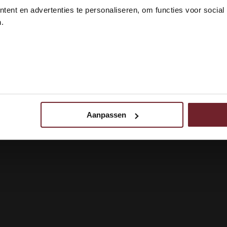
 18 jaar?
ent en advertenties te personaliseren, om functies voor social
.
 ik ben 18 jaar of ouder
N
nen
Aanpassen
 uw gebruik van onze site met onze partners voor social media,
egevens combineren met andere informatie die u aan ze heeft ve
ebruik van hun services.