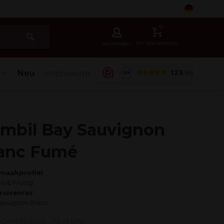
5
0
Ihr Warenkorb
anmelden
Neu
Impressum
mbil Bay Sauvignon
anc Fumé
maakprofiel
is & Fruitig
ruivenras
auvignon Blanc
r: CAMB02024
75 cl 12%