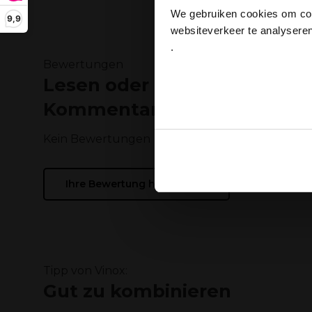
dan
We gebruiken cookies om cont
9,9
websiteverkeer te analyseren
.
Bewertungen
Ja
Lesen oder schreiben Sie ei
Kommentar
Kein Bewertungen
Ook delen we informatie over
Deze partners kunnen deze g
Ihre Bewertung hinzufügen
verzameld op basis van uw g
Tipp von Vinox:
Gut zu kombinieren