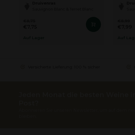
Druivenras
Dru
Sauvignon Blanc & Terret Blanc
Sau
€8,75
€8,99
€7,75
€7,99
Auf Lager
Auf Lag
Versicherte Lieferung: 100 % sicher
Jeden Monat die besten Weine in
Post?
Abonnieren Sie unseren Newsletter, um auf dem ne
bleiben.