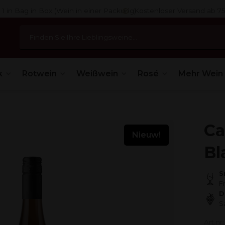
 1 in Bag in Box (Wein in einer Packung)
Kostenloser Versand ab 7
k
Rotwein
Weißwein
Rosé
Mehr Wein
Ca
Nieuw!
Bl
S
Fr
D
S
Art.n