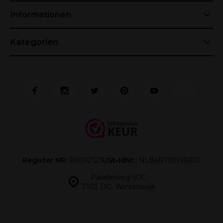
Informationen
Kategorien
Register NR:
99092123
USt-IdNr.:
NL868792196B01
Parallelweg 50C
7102 DG, Winterswijk