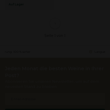
Auf Lager
1
Seite 1 von 1
ieferung: 100 % sicher
Languedoc 
Jeden Monat die besten Weine in Ihrer
Post?
Abonnieren Sie unseren Newsletter, um auf dem
neuesten Stand zu bleiben.