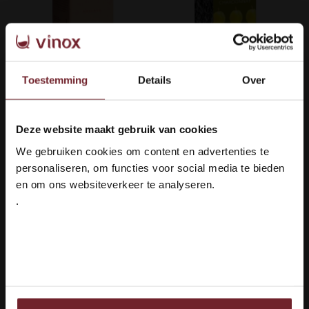
Wijn in pak 5 liter - Le
Wijn in pak 5 liter -
Toestemming
Details
Over
Petit Pont Blanc
Preignes Chardonnay
(8)
(1)
Deze website maakt gebruik van cookies
Smaakprofiel
Smaakprofiel
Welkom bij Vinox Wijnen!
Soepel & Fruitig
Vol & Rond
We gebruiken cookies om content en advertenties te
Ben je ouder dan 18 jaar?
Druivenras
Druivenras
personaliseren, om functies voor social media te bieden
Vermentino &
Chardonnay
en om ons websiteverkeer te analyseren.
Colombard
.
Ja ik ben 18 jaar of ouder
€30,95
€36,50
Auf Lager
Auf Lager
Nee