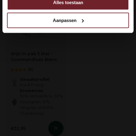
Alles toestaan
Ook delen we informatie over uw gebruik van onze site
met onze partners voor social media, adverteren en
analyse.
Aanpassen
Deze partners kunnen deze gegevens combineren met
andere informatie die u aan ze heeft verstrekt of die ze
hebben verzameld op basis van uw gebruik van hun
services.
Wijn in pak 5 liter -
Gourmandises Blanc
(6)
Smaakprofiel
Fris & Fruitig
Druivenras
50% Vermentino, 30%
Sauvignon, 10%
Viognier und 10%
Chardonnay
€32,95