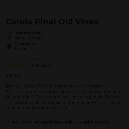
Conde Pinel Old Vines
Smaakprofiel
Rijk & Complex
Druivenras
Tempranillo
Art.nr: 6570
75 cl 14%
(0) Review(s)
€6,49
Dunkelviolette Farbe mit Aromen von schwarzen
Früchten wie Blaubeeren, schwarzen Kirschen und einem
Hauch Kaffee. Eine schöne Vanillenote durch die Reifung
im Eichenfass. Im Mund ein körperreicher Wein mit reifen
Tanninen und langem Abgang.
Auf Lager
Versand innerhalb 1 - 5 Arbeitstage