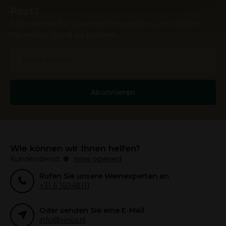
services.
Post?
Abonnieren Sie unseren Newsletter, um auf dem
neuesten Stand zu bleiben.
Abonnieren
Wie können wir Ihnen helfen?
Kundendienst:
now opened
Rufen Sie unsere Weinexperten an
+31 6 16048111
Oder senden Sie eine E-Mail
info@vinox.nl