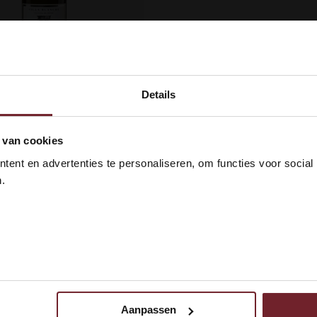
Details
anche Picpoul de Pinet
(1)
kom bij Vinox Wijnen! Ben je ou
 van cookies
kprofiel
 18 jaar?
ent en advertenties te personaliseren, om functies voor social
 & Fris
.
venras
ul Blanc
 ik ben 18 jaar of ouder
N
r
Aanpassen
 uw gebruik van onze site met onze partners voor social media,