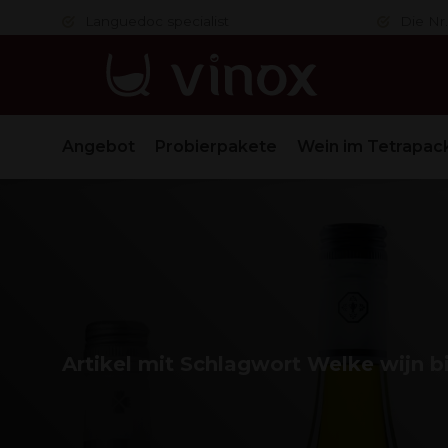
er
Languedoc specialist
Die Nr.
Angebot
Probierpakete
Wein im Tetrapac
Artikel mit Schlagwort Welke wijn b