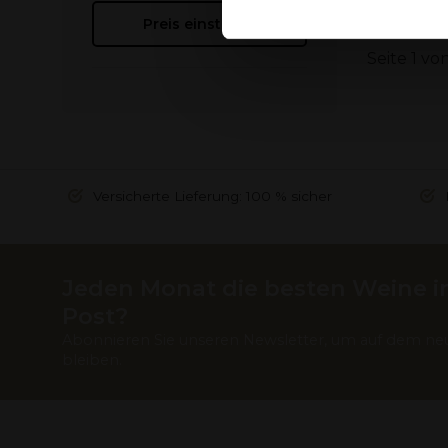
Deze partners kunnen deze g
Preis einstellen
verzameld op basis van uw g
Seite 1 von
Versicherte Lieferung: 100 % sicher
Jeden Monat die besten Weine in
Post?
Abonnieren Sie unseren Newsletter, um auf dem ne
bleiben.