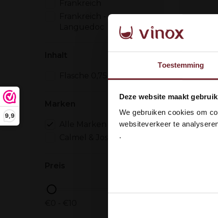
Frankreich
Frankreich -
Languedoc
Inhalt
Toestemming
Villa Bl
Flasche 0,75 liter
Wel
Deze website maakt gebruik
Marken
Smaa
dan
We gebruiken cookies om cont
Zacht
9,9
websiteverkeer te analyseren
Alle Marken
Drui
Picpo
.
Calmel & Joseph
Ja
€9,95
€8,95
Preis
Auf Lage
€0 - €10
Ook delen we informatie over