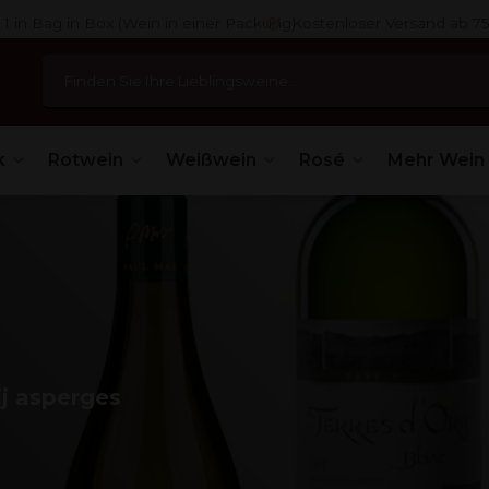
 1 in Bag in Box (Wein in einer Packung)
Kostenloser Versand ab 7
k
Rotwein
Weißwein
Rosé
Mehr Wein
ij asperges