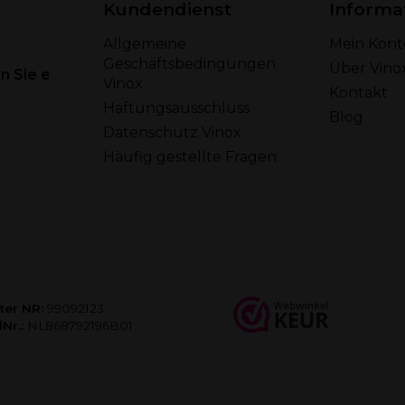
Kundendienst
Informa
Allgemeine
Mein Kont
Geschäftsbedingungen
Über Vino
 Sie eine E-Mail
Vinox
Kontakt
Haftungsausschluss
Blog
Datenschutz Vinox
Häufig gestellte Fragen
ter NR:
99092123
Nr.:
NL868792196B01