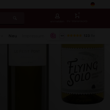
5
0
Ihr Warenkorb
anmelden
Neu
Impressum