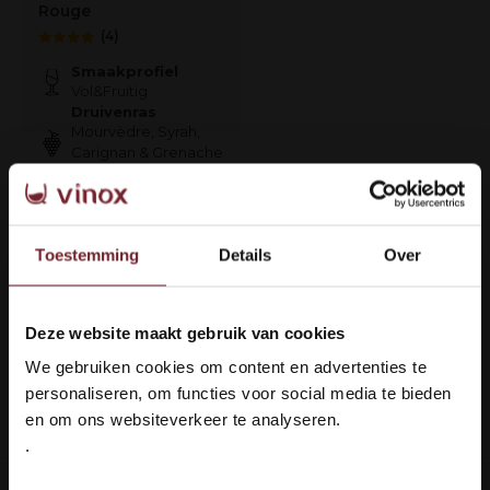
Rouge
(4)
Smaakprofiel
Vol&Fruitig
Druivenras
Mourvèdre, Syrah,
Carignan & Grenache
Noir
€29,50
Toestemming
Details
Over
Auf Lager
Deze website maakt gebruik van cookies
Welkom bij Vinox Wijnen!
1
We gebruiken cookies om content en advertenties te
Ben je ouder dan 18 jaar?
personaliseren, om functies voor social media te bieden
Seite 1 von 1
en om ons websiteverkeer te analyseren.
.
Ja ik ben 18 jaar of ouder
ieferung: 100 % sicher
Languedoc 