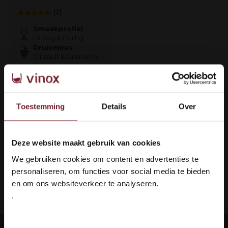
(2)
Smaakprofiel
Droog & Fruitig
Druivenras
Cinsault & Grenache
€8,85
Auf Lager
Toestemming
Details
Over
Deze website maakt gebruik van cookies
1
Welkom bij Vinox Wijnen!
We gebruiken cookies om content en advertenties te
Ben je ouder dan 18 jaar?
Seite 1 von 1
personaliseren, om functies voor social media te bieden
en om ons websiteverkeer te analyseren.
.
ieferung: 100 % sicher
Languedoc 
Ja ik ben 18 jaar of ouder