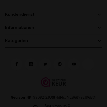
Kundendienst
Informationen
Kategorien
Register NR:
99092123
USt-IdNr.:
NL868792196B01
Parallelweg 50C