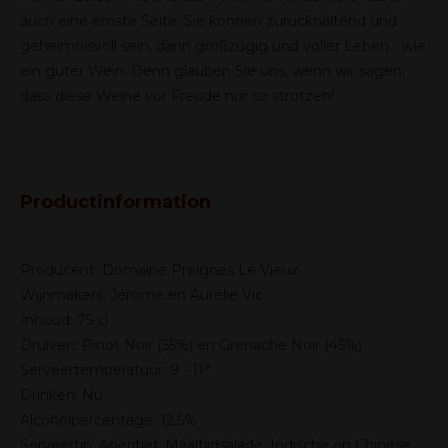
auch eine ernste Seite: Sie können zurückhaltend und
geheimnisvoll sein, dann großzügig und voller Leben… wie
ein guter Wein. Denn glauben Sie uns, wenn wir sagen,
dass diese Weine vor Freude nur so strotzen!
Productinformation
Producent: Domaine Preignes Le Vieux
Wijnmakers: Jérôme en Aurélie Vic
Inhoud: 75 cl
Druiven: Pinot Noir (55%) en Grenache Noir (45%)
Serveertemperatuur: 9 - 11°
Drinken: Nu
Alcoholpercentage: 12,5%
Serveertip: Aperitief, Maaltijdsalade, Indische en Chinese