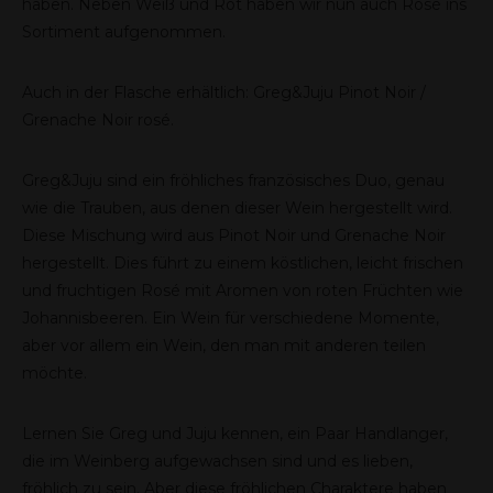
haben. Neben Weiß und Rot haben wir nun auch Rosé ins
Sortiment aufgenommen.
Auch in der Flasche erhältlich: Greg&Juju Pinot Noir /
Grenache Noir rosé.
Greg&Juju sind ein fröhliches französisches Duo, genau
wie die Trauben, aus denen dieser Wein hergestellt wird.
Diese Mischung wird aus Pinot Noir und Grenache Noir
hergestellt. Dies führt zu einem köstlichen, leicht frischen
und fruchtigen Rosé mit Aromen von roten Früchten wie
Johannisbeeren. Ein Wein für verschiedene Momente,
aber vor allem ein Wein, den man mit anderen teilen
möchte.
Lernen Sie Greg und Juju kennen, ein Paar Handlanger,
die im Weinberg aufgewachsen sind und es lieben,
fröhlich zu sein. Aber diese fröhlichen Charaktere haben