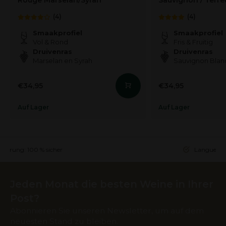
Rouge Marselan/Syrah
Sauvignon / Terre
(4)
(4)
Smaakprofiel
Smaakprofiel
Vol & Rond
Fris & Fruitig
Druivenras
Druivenras
Marselan en Syrah
Sauvignon Blanc
€34,95
€34,95
Auf Lager
Auf Lager
ieferung: 100 % sicher
Languedoc 
Jeden Monat die besten Weine in Ihrer
Post?
Abonnieren Sie unseren Newsletter, um auf dem
neuesten Stand zu bleiben.