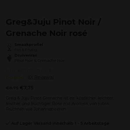
Greg&Juju Pinot Noir /
Grenache Noir rosé
Smaakprofiel
Fris & Fruitig
Druivenras
Pinot Noir & Grenache Noir
Art.nr: ART0179
75 cl 12,5%
(0) Review(s)
€7,75
€8,75
Greg & Juju Pinot Grenache ist ein köstlicher, leichter,
frischer und fruchtiger Rosé mit Aromen von roten
Früchten wie Johannisbeeren.
Auf Lager
Versand innerhalb 1 - 5 Arbeitstage