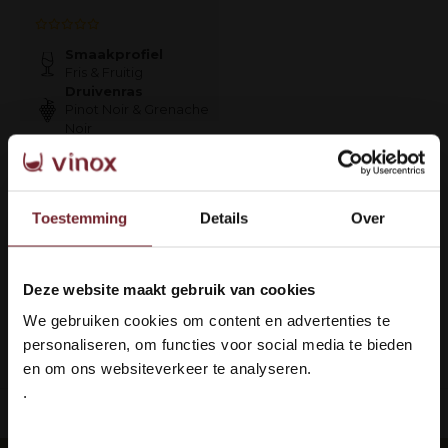
Smaakprofiel
Fris & Fruitig
Druivenras
Pinot Noir & Grenache
Noir
€8,75
€7,75
Toestemming
Details
Over
Auf Lager
Deze website maakt gebruik van cookies
Welkom bij Vinox Wijnen!
1
We gebruiken cookies om content en advertenties te
Ben je ouder dan 18 jaar?
personaliseren, om functies voor social media te bieden
Seite 1 von 1
en om ons websiteverkeer te analyseren.
.
Ja ik ben 18 jaar of ouder
ieferung: 100 % sicher
Languedoc 