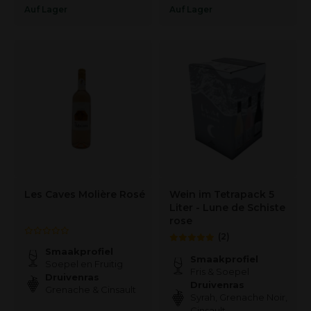
Auf Lager
Auf Lager
Les Caves Molière Rosé
Wein im Tetrapack 5
Liter - Lune de Schiste
rose
(2)
Smaakprofiel
Smaakprofiel
Soepel en Fruitig
Fris & Soepel
Druivenras
Druivenras
Grenache & Cinsault
Syrah, Grenache Noir,
Cinsault