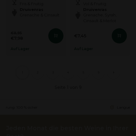
Fris & Fruitig
Vol & Fruitig
Druivenras
Druivenras
Grenache & Cinsault
Grenache, Syrah,
Cinsault & Merlot
€8,95
€7,45
€7,98
Auf Lager
Auf Lager
1
2
3
4
5
9
Seite 1 von 9
ieferung: 100 % sicher
Languedoc 
Jeden Monat die besten Weine in Ihrer