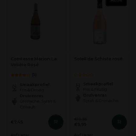
Actie
Comtesse Marion La
Soleil de Schiste rosé
Volière Rosé
(5)
Smaakprofiel
Smaakprofiel
Fris & Fruitig
Fris & Droog
Druivenras
Druivenras
Syrah & Grenache
Grenache, Syrah &
Cinsault
€10,95
€7,45
€9,95
Auf Lager
Auf Lager