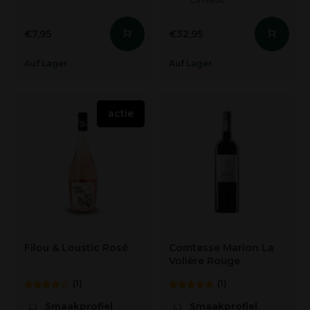
€7,95
€32,95
Auf Lager
Auf Lager
actie
Filou & Loustic Rosé
Comtesse Marion La
Volière Rouge
(1)
(1)
Smaakprofiel
Smaakprofiel