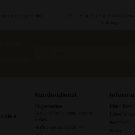
Languedoc specialist
Die Nr. 1 in Bag in Box (Wein 
Packung)
 Ihrer
uesten Stand zu
Kundendienst
Informa
Allgemeine
Mein Kont
Geschäftsbedingungen
Über Vino
 Sie eine E-Mail
Vinox
Kontakt
Haftungsausschluss
Blog