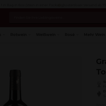
 1 in Bag in Box (Wein in einer Packung)
Kostenloser Versand ab 7
k
Rotwein
Weißwein
Rosé
Mehr Wein
Gr
To
S
F
D
S
Art.nr