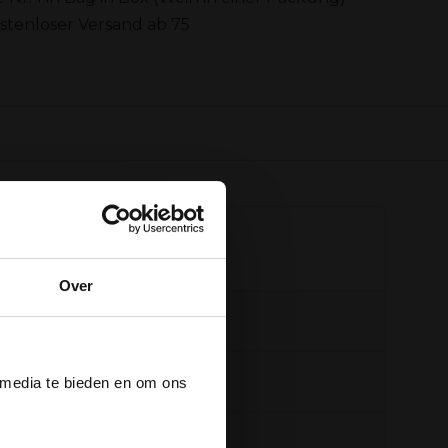
stenloser Versand ab 75
hnen helfen?
Over
re
+31 6 16048111
 an
der
ie
info@vinox.nl
 media te bieden en om ons
+31 6 16048111