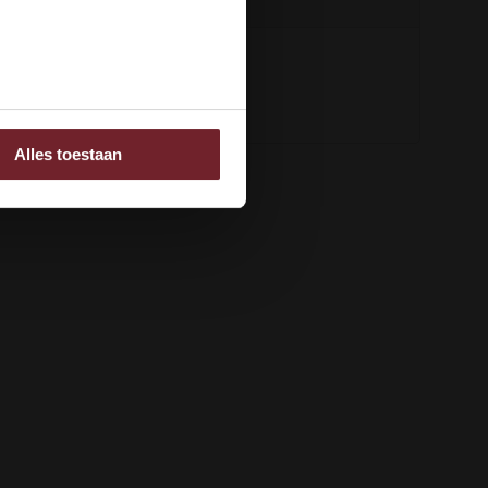
ee
Alles toestaan
 adverteren en analyse.
rstrekt of die ze hebben