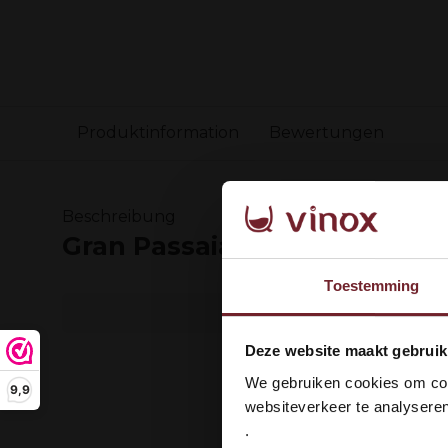
Produktinformation
Bewertungen
Beschreibung
Gran Passaia Rosso Toscano
Toestemming
Wel
Deze website maakt gebruik
dan
We gebruiken cookies om cont
9,9
websiteverkeer te analyseren
.