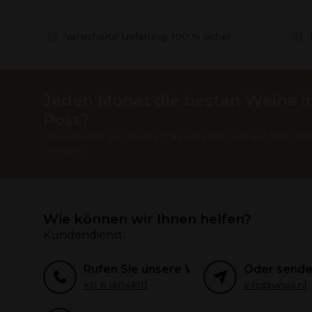
Versicherte Lieferung: 100 % sicher
Jeden Monat die besten Weine in
Post?
Abonnieren Sie unseren Newsletter, um auf dem ne
bleiben.
Wie können wir Ihnen helfen?
Kundendienst:
Rufen Sie unsere Weinexperten an
Oder senden
+31 6 16048111
info@vinox.nl