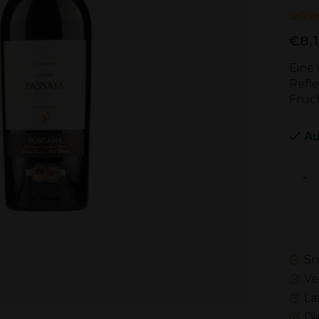
€8,
Eine
Refle
Früc
Au
-
Sn
Ve
La
Di