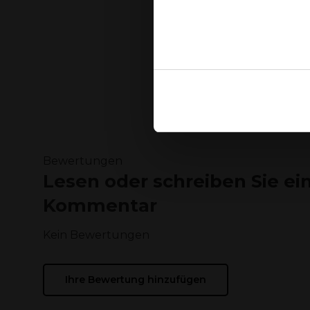
Ja
Ook delen we informatie over
Deze partners kunnen deze g
verzameld op basis van uw g
Bewertungen
Lesen oder schreiben Sie ei
Kommentar
Kein Bewertungen
Ihre Bewertung hinzufügen