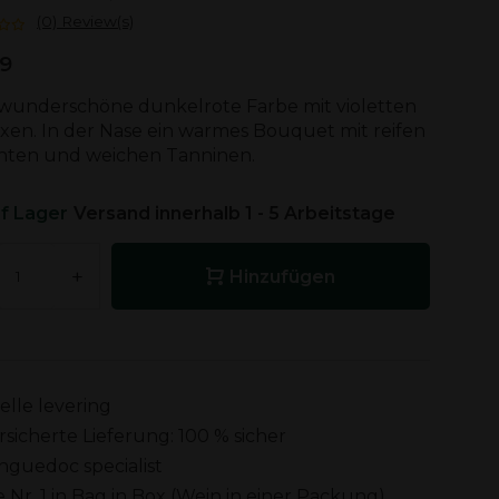
(0) Review(s)
19
 wunderschöne dunkelrote Farbe mit violetten
xen. In der Nase ein warmes Bouquet mit reifen
hten und weichen Tanninen.
f Lager
Versand innerhalb 1 - 5 Arbeitstage
+
Hinzufügen
elle levering
rsicherte Lieferung: 100 % sicher
nguedoc specialist
e Nr. 1 in Bag in Box (Wein in einer Packung)