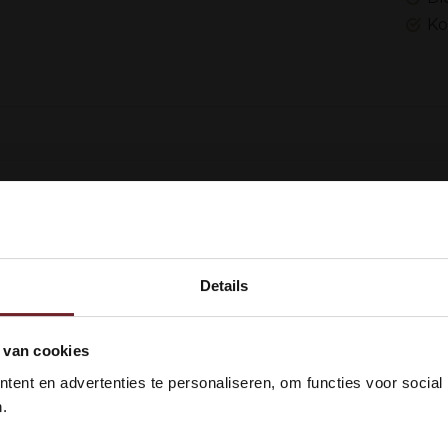
Ko
Wie können wir I
Kundendienst:
Details
Rufen Sie unse
Weinexperten
kom bij Vinox Wijnen! Ben je ou
 van cookies
Oder senden S
 18 jaar?
ent en advertenties te personaliseren, om functies voor social
eine E-Mail
.
Whatsapp