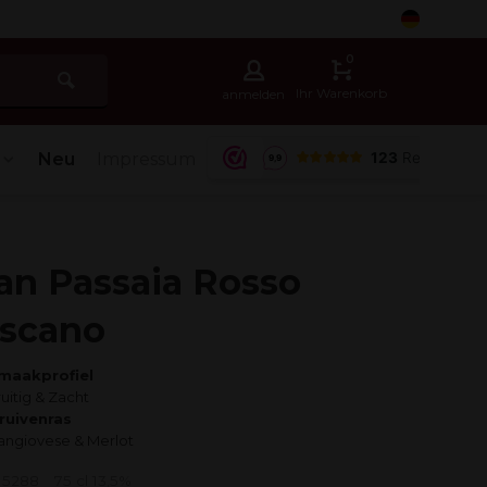
5
0
Ihr Warenkorb
anmelden
Neu
Impressum
an Passaia Rosso
scano
maakprofiel
ruitig & Zacht
ruivenras
angiovese & Merlot
: 5288
75 cl 13,5%