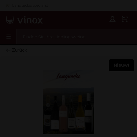
Languedoc specialist
0
Zurück
Nieuw!