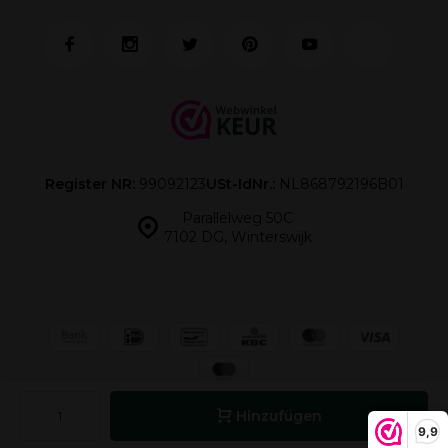
Register NR:
99092123
USt-IdNr.:
NL868792196B01
Parallelweg 50C
7102 DG, Winterswijk
© Vinox
- Webshop:
Emarkable
Sitemap
Hinzufügen
9,9