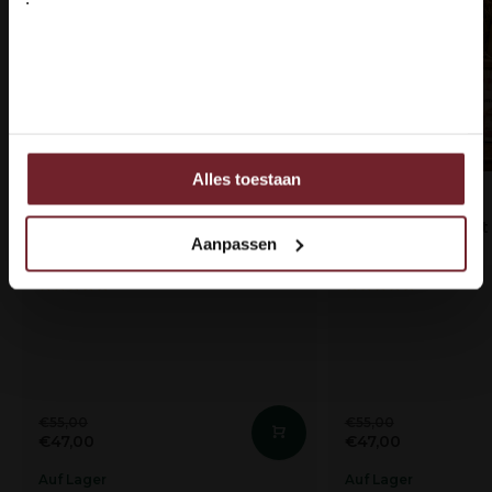
Ja ik ben 18 jaar of ouder
Nee
Alles toestaan
Ook delen we informatie over uw gebruik van onze site
met onze partners voor social media, adverteren en
Wijnabonnement 2026 - Copy
Wijnabonnement 2
analyse.
Aanpassen
Copy
Deze partners kunnen deze gegevens combineren met
andere informatie die u aan ze heeft verstrekt of die ze
hebben verzameld op basis van uw gebruik van hun
services.
€55,00
€55,00
€47,00
€47,00
Auf Lager
Auf Lager