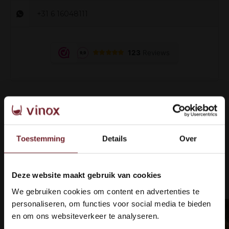
+31 6 16048111
Bewertungen
Toestemming
Details
Over
Tipp von Vinox:
Gut zu kombinieren
Deze website maakt gebruik van cookies
Welkom bij Vinox Wijnen!
We gebruiken cookies om content en advertenties te
Ben je ouder dan 18 jaar?
personaliseren, om functies voor social media te bieden
en om ons websiteverkeer te analyseren.
.