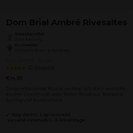
Dom Brial Ambré Rivesaltes
Smaakprofiel
Zoet & Kruidig
Druivenras
Grenache Blanc & Macabeu
Art.nr: ART0134
75 cl 16%
(2) Review(s)
€14,95
Dieser erfrischende Muscat zeichnet sich durch exotische
Früchte (Litschi) und weiße Blüten (Rosa) aus. Belebend,
fruchtig und durstlöschend.
Nog slechts 2 op voorraad
Versand innerhalb 1 - 5 Arbeitstage