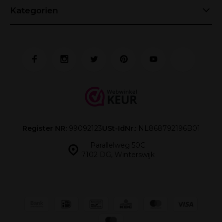
Kategorien
Register NR:
99092123
USt-IdNr.:
NL868792196B01
Parallelweg 50C
7102 DG, Winterswijk