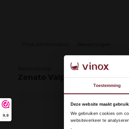
Produktinformation
Bewertungen
Beschreibung
Zenato Valpolicella Superio
Toestemming
Wel
Deze website maakt gebruik
dan
We gebruiken cookies om cont
9,9
websiteverkeer te analyseren
.