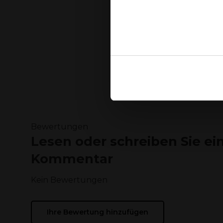
Ja
Ook delen we informatie over
Deze partners kunnen deze g
verzameld op basis van uw g
Bewertungen
Lesen oder schreiben Sie ei
Kommentar
Kein Bewertungen
Ihre Bewertung hinzufügen