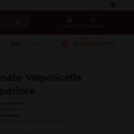
5
0
Ihr Warenkorb
anmelden
Neu
Impressum
nato Valpolicella
periore
maakprofiel
ol & Zacht
ruivenras
orvina, Rondinella & Sangiovese
 5101
75 cl 13,5%