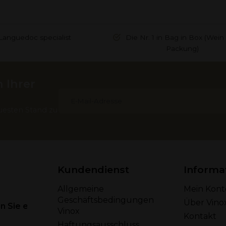
Languedoc specialist
Die Nr. 1 in Bag in Box (Wein 
Packung)
 Ihrer
uesten Stand zu
Kundendienst
Informa
Allgemeine
Mein Kont
Geschäftsbedingungen
Über Vino
 Sie eine E-Mail
Vinox
Kontakt
Haftungsausschluss