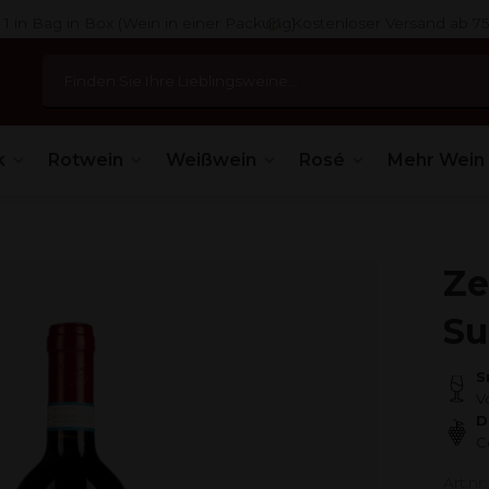
 1 in Bag in Box (Wein in einer Packung)
Kostenloser Versand ab 7
k
Rotwein
Weißwein
Rosé
Mehr Wein
Ze
Su
S
V
D
C
Art.nr: