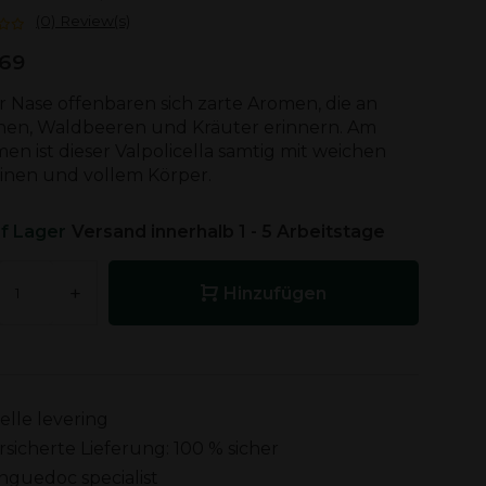
(0) Review(s)
,69
r Nase offenbaren sich zarte Aromen, die an
chen, Waldbeeren und Kräuter erinnern. Am
n ist dieser Valpolicella samtig mit weichen
inen und vollem Körper.
f Lager
Versand innerhalb 1 - 5 Arbeitstage
+
Hinzufügen
elle levering
rsicherte Lieferung: 100 % sicher
nguedoc specialist