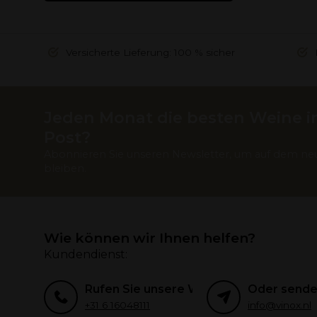
Versicherte Lieferung: 100 % sicher
Jeden Monat die besten Weine in
Post?
Abonnieren Sie unseren Newsletter, um auf dem ne
bleiben.
Wie können wir Ihnen helfen?
Kundendienst:
Rufen Sie unsere Weinexperten an
Oder senden
+31 6 16048111
info@vinox.nl