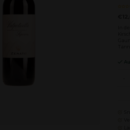
€12
In de
Kirs
Gaume
Tann
Au
-
Sn
Ve
La