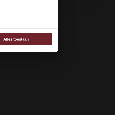
+31 6 16048111
ee
Alles toestaan
 adverteren en analyse.
rstrekt of die ze hebben