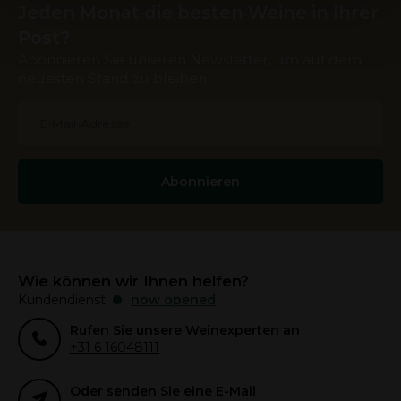
Jeden Monat die besten Weine in Ihrer
services.
Post?
Abonnieren Sie unseren Newsletter, um auf dem
neuesten Stand zu bleiben.
Abonnieren
Wie können wir Ihnen helfen?
Kundendienst:
now opened
Rufen Sie unsere Weinexperten an
+31 6 16048111
Oder senden Sie eine E-Mail