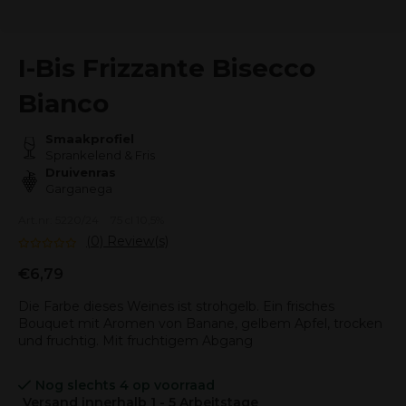
I-Bis Frizzante Bisecco
Bianco
Smaakprofiel
Sprankelend & Fris
Druivenras
Garganega
Art.nr: 5220/24
75 cl 10,5%
(0) Review(s)
€6,79
Die Farbe dieses Weines ist strohgelb. Ein frisches
Bouquet mit Aromen von Banane, gelbem Apfel, trocken
und fruchtig. Mit fruchtigem Abgang
Nog slechts 4 op voorraad
Versand innerhalb 1 - 5 Arbeitstage