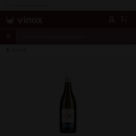
Languedoc specialist
0
Zurück