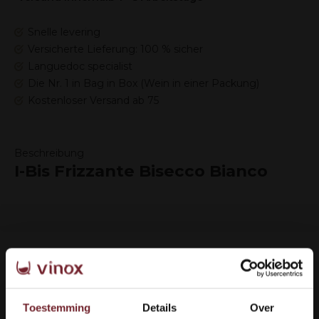
Snelle levering
Versicherte Lieferung: 100 % sicher
Languedoc specialist
Die Nr. 1 in Bag in Box (Wein in einer Packung)
Kostenloser Versand ab 75
Beschreibung
I-Bis Frizzante Bisecco Bianco
Wie können wir Ihnen helfen?
Toestemming
Details
Over
Kundendienst:
now opened