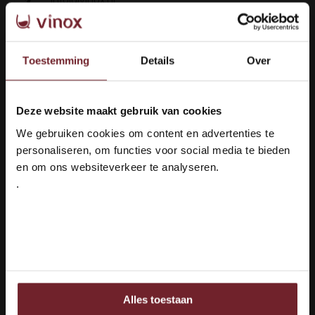
+31 6 16048111
Toestemming
Details
Over
Deze website maakt gebruik van cookies
Welkom bij Vinox Wijnen!
We gebruiken cookies om content en advertenties te
Ben je ouder dan 18 jaar?
personaliseren, om functies voor social media te bieden
en om ons websiteverkeer te analyseren.
Bewertungen
.
Ja ik ben 18 jaar of ouder
Schlagworte
Nee
Tipp von Vinox:
Gut zu kombinieren
Alles toestaan
Ook delen we informatie over uw gebruik van onze site