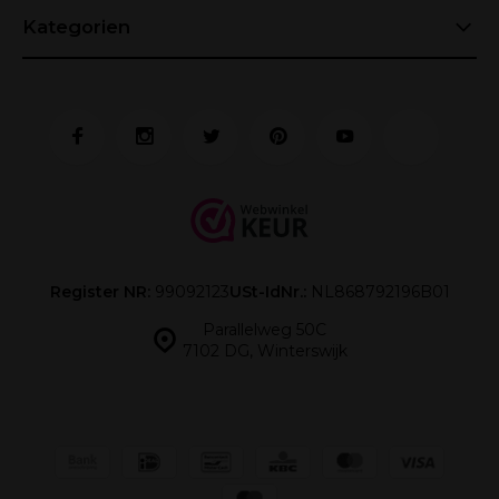
Kategorien
Register NR:
99092123
USt-IdNr.:
NL868792196B01
Parallelweg 50C
7102 DG, Winterswijk