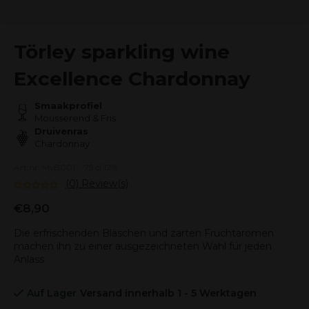
Törley sparkling wine
Excellence Chardonnay
Smaakprofiel
Mousserend & Fris
Druivenras
Chardonnay
Art.nr: MvB001
75 cl 12%
(0) Review(s)
€8,90
Die erfrischenden Bläschen und zarten Fruchtaromen
machen ihn zu einer ausgezeichneten Wahl für jeden
Anlass
Auf Lager
Versand innerhalb 1 - 5 Werktagen