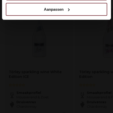
met onze partners voor social media, adverteren en
analyse.
Aanpassen
Deze partners kunnen deze gegevens combineren met
andere informatie die u aan ze heeft verstrekt of die ze
hebben verzameld op basis van uw gebruik van hun
services.
Törley sparkling wine White
Törley sparkling 
Edition ICE
Edition
Smaakprofiel
Smaakprofiel
Mousserend & Zoet
Mousserend & Fr
Druivenras
Druivenras
Chardonnay
Chardonnay