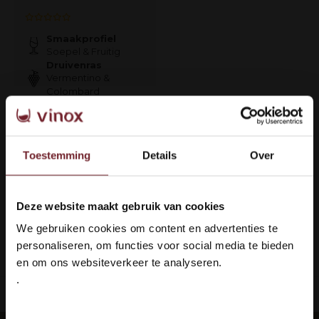
Smaakprofiel
Soepel & Fruitig
Druivenras
Vermentino &
Colombard
€59,95
Toestemming
Details
Over
Auf Lager
Deze website maakt gebruik van cookies
Welkom bij Vinox Wijnen!
1
We gebruiken cookies om content en advertenties te
Ben je ouder dan 18 jaar?
personaliseren, om functies voor social media te bieden
Seite 1 von 1
en om ons websiteverkeer te analyseren.
.
Ja ik ben 18 jaar of ouder
ieferung: 100 % sicher
Languedoc 