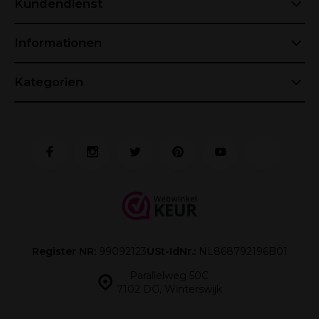
Kundendienst
Informationen
Kategorien
Register NR:
99092123
USt-IdNr.:
NL868792196B01
Parallelweg 50C
7102 DG, Winterswijk