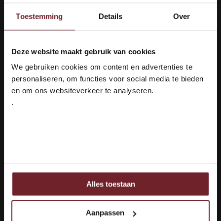
Toestemming
Details
Over
Cave Roquebrun
Villa Blanche Malbec
Absolu de Schiste
(1)
Deze website maakt gebruik van cookies
Welkom bij Vinox Wijnen!
Smaakprofiel
Smaakprofiel
We gebruiken cookies om content en advertenties te
Ben je ouder dan 18 jaar?
Intens & Aards
Krachtig & Vol
personaliseren, om functies voor social media te bieden
Druivenras
Druivenras
en om ons websiteverkeer te analyseren.
Malbec
Syrah, Grenache Noir
& Garignan
.
Ja ik ben 18 jaar of ouder
€17,55
€9,95
Nee
Auf Lager
Auf Lager
Alles toestaan
Ook delen we informatie over uw gebruik van onze site
1
met onze partners voor social media, adverteren en
analyse.
Seite 1 von 1
Aanpassen
Deze partners kunnen deze gegevens combineren met