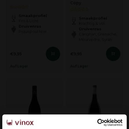
Copy
Smaakprofiel
Smaakprofiel
Fris & Licht
Krachtig & Vol
Druivenras
Druivenras
Piquepoul Noir
Carignan, Grenache,
Mourvèdre, Syrah
€9,95
€9,95
Auf Lager
Auf Lager