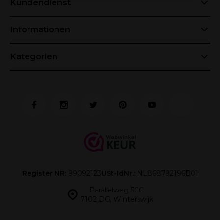
Kundendienst
Informationen
Kategorien
Register NR:
99092123
USt-IdNr.:
NL868792196B01
Parallelweg 50C
7102 DG, Winterswijk