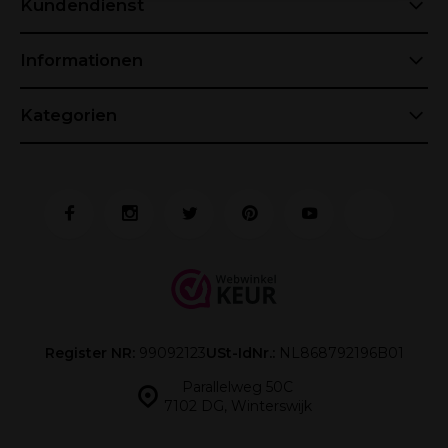
Kundendienst
Informationen
Kategorien
Register NR:
99092123
USt-IdNr.:
NL868792196B01
Parallelweg 50C
7102 DG, Winterswijk