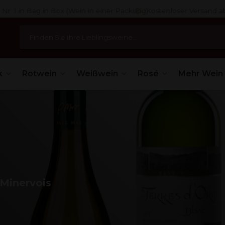
 1 in Bag in Box (Wein in einer Packung)
Kostenloser Versand ab 7
k
Rotwein
Weißwein
Rosé
Mehr Wein
 Minervois