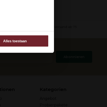
ee
in einer
Kostenloser Versand ab 75
Alles toestaan
 adverteren en analyse.
rstrekt of die ze hebben
Abonnieren
tionen
Kategorien
o
Angebot
x
Probierpakete