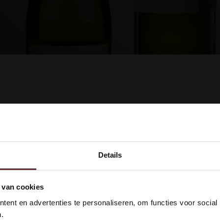
dukte gefunden!...
Details
kom bij Vinox Wijnen! Ben je ou
 van cookies
 18 jaar?
ent en advertenties te personaliseren, om functies voor social
.