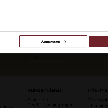
 ik ben 18 jaar of ouder
N
Languedoc specialist
Die Nr. 1 in Bag in Box (Wein 
Packung)
Aanpassen
 uw gebruik van onze site met onze partners voor social media,
 Ihrer
egevens combineren met andere informatie die u aan ze heeft ve
ebruik van hun services.
uesten Stand zu
Kundendienst
Informa
Allgemeine
Mein Kont
Geschäftsbedingungen
Über Vino
 Sie eine E-Mail