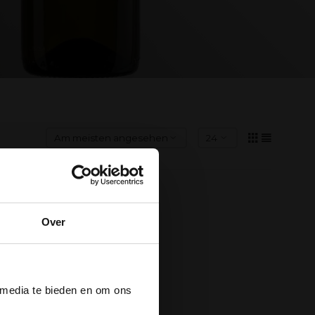
Over
der
 media te bieden en om ons