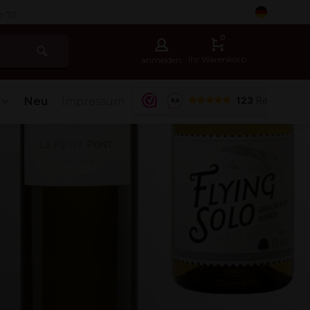
5
0
Ihr Warenkorb
anmelden
Neu
Impressum