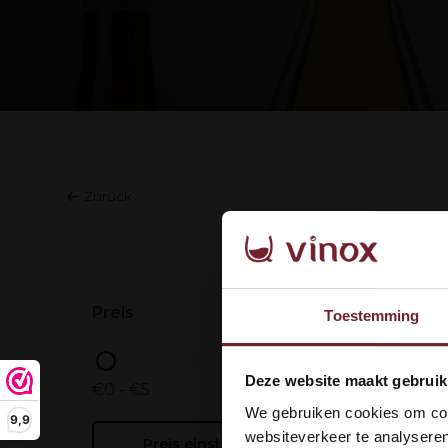
Zurück
Keine Pro
Preis
Toestemming
Wel
Deze website maakt gebruik
€0 - €5
dan
We gebruiken cookies om cont
9,9
websiteverkeer te analyseren
Preis einstellen