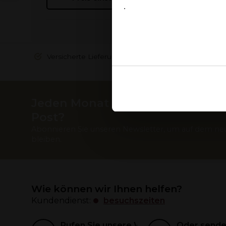
.
Ja
Versicherte Lieferung: 100 % sicher
Ook delen we informatie over
Jeden Monat die besten Weine in
Deze partners kunnen deze g
Post?
verzameld op basis van uw g
Abonnieren Sie unseren Newsletter, um auf dem ne
bleiben.
Wie können wir Ihnen helfen?
Kundendienst:
besuchszeiten
Rufen Sie unsere Weinexperten an
Oder senden