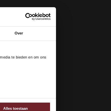
Over
der
 media te bieden en om ons
ee
Alles toestaan
 adverteren en analyse.