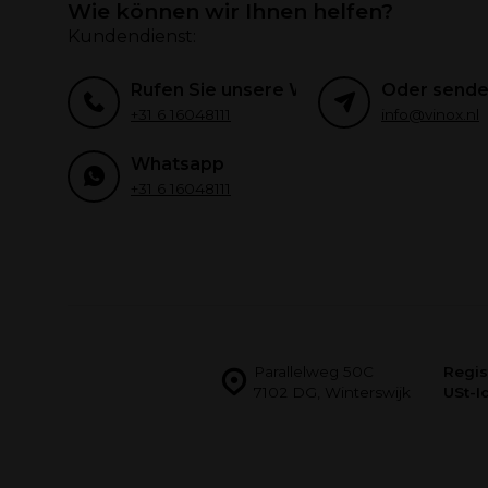
Wie können wir Ihnen helfen?
Kundendienst:
Rufen Sie unsere Weinexperten an
Oder senden
+31 6 16048111
info@vinox.nl
Whatsapp
+31 6 16048111
Parallelweg 50C
Regis
7102 DG, Winterswijk
USt-Id