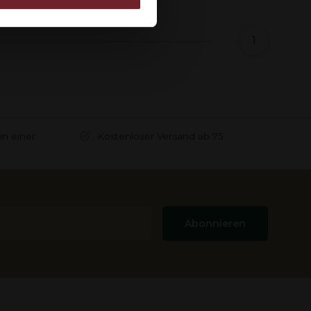
rstrekt of die ze hebben
1
in einer
Kostenloser Versand ab 75
Abonnieren