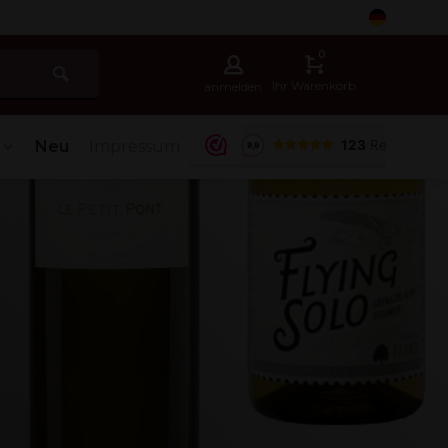
5
0
Ihr Warenkorb
anmelden
Neu
Impressum