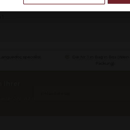
egevens combineren met andere informatie die u aan ze heeft ve
ebruik van hun services.
 1
Languedoc specialist
Die Nr. 1 in Bag in Box (Wein 
Packung)
 Ihrer
uesten Stand zu