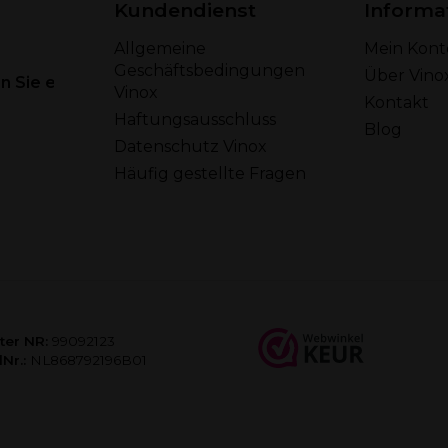
Kundendienst
Informa
Allgemeine
Mein Kont
Geschäftsbedingungen
Über Vino
 Sie eine E-Mail
Vinox
Kontakt
Haftungsausschluss
Blog
Datenschutz Vinox
Häufig gestellte Fragen
ter NR:
99092123
Nr.:
NL868792196B01