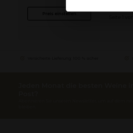
Deze partners kunnen deze g
Preis einstellen
verzameld op basis van uw g
Seite 1 von
Versicherte Lieferung: 100 % sicher
Jeden Monat die besten Weine in
Post?
Abonnieren Sie unseren Newsletter, um auf dem ne
bleiben.