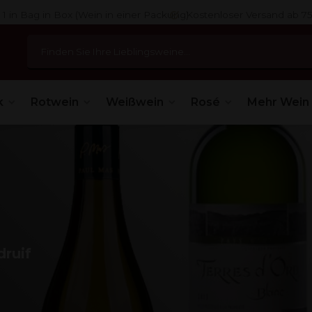
 1 in Bag in Box (Wein in einer Packung)
Kostenloser Versand ab 7
k
Rotwein
Weißwein
Rosé
Mehr Wein
druif