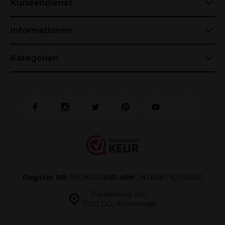
Kundendienst
Informationen
Kategorien
Register NR:
99092123
USt-IdNr.:
NL868792196B01
Parallelweg 50C
7102 DG, Winterswijk